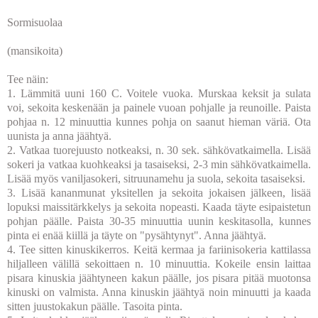
Sormisuolaa
(mansikoita)
Tee näin:
1. Lämmitä uuni 160 C. Voitele vuoka. Murskaa keksit ja sulata
voi, sekoita keskenään ja painele vuoan pohjalle ja reunoille. Paista
pohjaa n. 12 minuuttia kunnes pohja on saanut hieman väriä. Ota
uunista ja anna jäähtyä.
2. Vatkaa tuorejuusto notkeaksi, n. 30 sek. sähkövatkaimella. Lisää
sokeri ja vatkaa kuohkeaksi ja tasaiseksi, 2-3 min sähkövatkaimella.
Lisää myös vaniljasokeri, sitruunamehu ja suola, sekoita tasaiseksi.
3. Lisää kananmunat yksitellen ja sekoita jokaisen jälkeen, lisää
lopuksi maissitärkkelys ja sekoita nopeasti. Kaada täyte esipaistetun
pohjan päälle. Paista 30-35 minuuttia uunin keskitasolla, kunnes
pinta ei enää kiillä ja täyte on "pysähtynyt". Anna jäähtyä.
4. Tee sitten kinuskikerros. Keitä kermaa ja fariinisokeria kattilassa
hiljalleen välillä sekoittaen n. 10 minuuttia. Kokeile ensin laittaa
pisara kinuskia jäähtyneen kakun päälle, jos pisara pitää muotonsa
kinuski on valmista. Anna kinuskin jäähtyä noin minuutti ja kaada
sitten juustokakun päälle. Tasoita pinta.