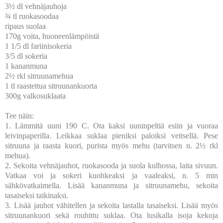
3½ dl vehnäjauhoja
¾ tl ruokasoodaa
ripaus suolaa
170g voita, huoneenlämpöistä
1 1/5 dl fariinisokeria
3/5 dl sokeria
1 kananmuna
2½ rkl sitruunamehua
1 tl raastettua sitruunankuorta
300g valkosuklaata
Tee näin:
1. Lämmitä uuni 190 C. Ota kaksi uuninpeltiä esiin ja vuoraa
leivinpaperilla. Leikkaa suklaa pieniksi paloiksi veitsellä. Pese
sitruuna ja raasta kuori, purista myös mehu (tarvitsen n. 2½ rkl
mehua).
2. Sekoita vehnäjauhot, ruokasooda ja suola kulhossa, laita sivuun.
Vatkaa voi ja sokeri kuohkeaksi ja vaaleaksi, n. 5 min
sähkövatkaimella. Lisää kananmuna ja sitruunamehu, sekoita
tasaiseksi taikinaksi.
3. Lisää jauhot vähitellen ja sekoita lastalla tasaiseksi. Lisää myös
sitruunankuori sekä rouhittu suklaa. Ota lusikalla isoja kekoja