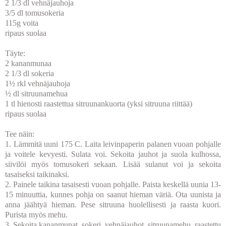
2 1/3 dl vehnäjauhoja
3/5 dl tomusokeria
115g voita
ripaus suolaa
Täyte:
2 kananmunaa
2 1/3 dl sokeria
1½ rkl vehnäjauhoja
½ dl sitruunamehua
1 tl hienosti raastettua sitruunankuorta (yksi sitruuna riittää)
ripaus suolaa
Tee näin:
1. Lämmitä uuni 175 C. Laita leivinpaperin palanen vuoan pohjalle
ja voitele kevyesti. Sulata voi. Sekoita jauhot ja suola kulhossa,
siivilöi myös tomusokeri sekaan. Lisää sulanut voi ja sekoita
tasaiseksi taikinaksi.
2. Painele taikina tasaisesti vuoan pohjalle. Paista keskellä uunia 13-
15 minuuttia, kunnes pohja on saanut hieman väriä. Ota uunista ja
anna jäähtyä hieman. Pese sitruuna huolellisesti ja raasta kuori.
Purista myös mehu.
3. Sekoita kananmunat, sokeri, vehnäjauhot, sitruunamehu, raastettu