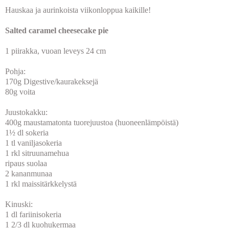
Hauskaa ja aurinkoista viikonloppua kaikille!
Salted caramel cheesecake pie
1 piirakka, vuoan leveys 24 cm
Pohja:
170g Digestive/kaurakeksejä
80g voita
Juustokakku:
400g maustamatonta tuorejuustoa (huoneenlämpöistä)
1½ dl sokeria
1 tl vaniljasokeria
1 rkl sitruunamehua
ripaus suolaa
2 kananmunaa
1 rkl maissitärkkelystä
Kinuski:
1 dl fariinisokeria
1 2/3 dl kuohukermaa