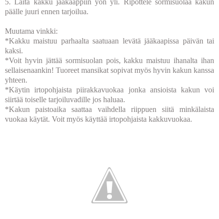
5. Laita kakku jääkaappiin yön yli. Ripottele sormisuolaa kakun
päälle juuri ennen tarjoilua.
Muutama vinkki:
*Kakku maistuu parhaalta saatuaan levätä jääkaapissa päivän tai
kaksi.
*Voit hyvin jättää sormisuolan pois, kakku maistuu ihanalta ihan
sellaisenaankin! Tuoreet mansikat sopivat myös hyvin kakun kanssa
yhteen.
*Käytin irtopohjaista piirakkavuokaa jonka ansioista kakun voi
siirtää toiselle tarjoiluvadille jos haluaa.
*Kakun paistoaika saattaa vaihdella riippuen siitä minkälaista
vuokaa käytät. Voit myös käyttää irtopohjaista kakkuvuokaa.