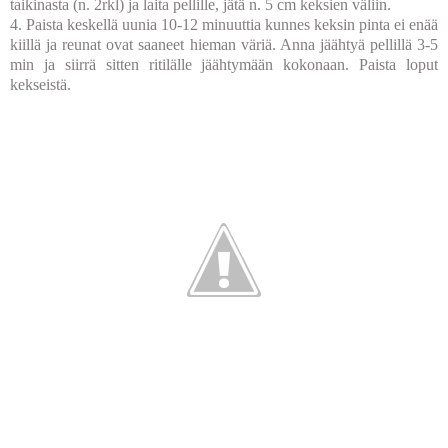
taikinasta
(n. 2rkl) ja laita pellille, jätä n. 5 cm keksien väliin.
4. Paista keskellä uunia 10-12 minuuttia kunnes keksin pinta ei enää
kiillä ja reunat ovat saaneet hieman väriä. Anna jäähtyä pellillä 3-5
min ja siirrä sitten ritilälle jäähtymään kokonaan. Paista loput
kekseistä.