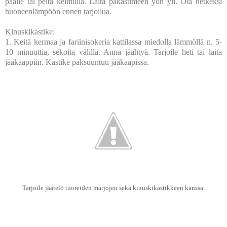
päälle tai peitä kelmulla. Laita pakastimeen yön yli. Ota hetkeksi
huoneenlämpöön ennen tarjoilua.
Kinuskikastike:
1. Keitä kermaa ja fariinisokeria kattilassa miedolla lämmöllä n. 5-
10 minuuttia, sekoita välillä. Anna jäähtyä. Tarjoile heti tai laita
jääkaappiin. Kastike paksuuntuu jääkaapissa.
Tarjoile jäätelö tuoreiden marjojen sekä kinuskikastikkeen kanssa.