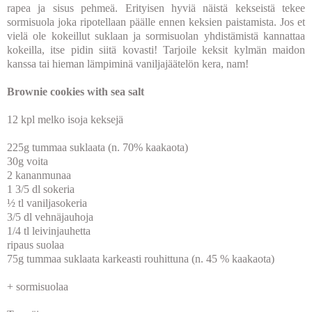
rapea ja sisus pehmeä. Erityisen hyviä näistä kekseistä tekee
sormisuola joka ripotellaan päälle ennen keksien paistamista. Jos et
vielä ole kokeillut suklaan ja sormisuolan yhdistämistä kannattaa
kokeilla, itse pidin siitä kovasti! Tarjoile keksit kylmän maidon
kanssa tai hieman lämpiminä vaniljajäätelön kera, nam!
Brownie cookies with sea salt
12 kpl melko isoja keksejä
225g tummaa suklaata (n. 70% kaakaota)
30g voita
2 kananmunaa
1 3/5 dl sokeria
½ tl vaniljasokeria
3/5 dl vehnäjauhoja
1/4 tl leivinjauhetta
ripaus suolaa
75g tummaa suklaata karkeasti rouhittuna (n. 45 % kaakaota)
+ sormisuolaa