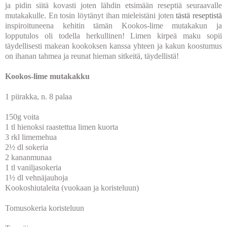
ja pidin siitä kovasti joten lähdin etsimään reseptiä seuraavalle
mutakakulle. En tosin löytänyt ihan mieleistäni joten
tästä reseptistä
inspiroituneena kehitin tämän Kookos-lime mutakakun ja
lopputulos oli todella herkullinen! Limen kirpeä maku sopii
täydellisesti makean kookoksen kanssa yhteen ja kakun koostumus
on ihanan tahmea ja reunat hieman sitkeitä, täydellistä!
Kookos-lime mutakakku
1 piirakka, n. 8 palaa
150g voita
1 tl hienoksi raastettua limen kuorta
3 rkl limemehua
2½ dl sokeria
2 kananmunaa
1 tl vaniljasokeria
1½ dl vehnäjauhoja
Kookoshiutaleita (vuokaan ja koristeluun)
Tomusokeria koristeluun