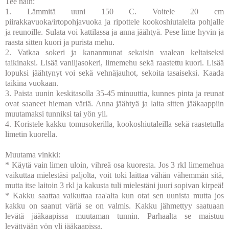
Tee näin:
1. Lämmitä uuni 150 C. Voitele 20 cm
piirakkavuoka/irtopohjavuoka ja ripottele kookoshiutaleita pohjalle
ja reunoille. Sulata voi kattilassa ja anna jäähtyä. Pese lime hyvin ja
raasta sitten kuori ja purista mehu.
2. Vatkaa sokeri ja kananmunat sekaisin vaalean keltaiseksi
taikinaksi. Lisää vaniljasokeri, limemehu sekä raastettu kuori. Lisää
lopuksi jäähtynyt voi sekä vehnäjauhot, sekoita tasaiseksi. Kaada
taikina vuokaan.
3. Paista uunin keskitasolla 35-45 minuuttia, kunnes pinta ja reunat
ovat saaneet hieman väriä. Anna jäähtyä ja laita sitten jääkaappiin
muutamaksi tunniksi tai yön yli.
4. Koristele kakku tomusokerilla, kookoshiutaleilla sekä raastetulla
limetin kuorella.
Muutama vinkki:
* Käytä vain limen uloin, vihreä osa kuoresta. Jos 3 rkl limemehua
vaikuttaa mielestäsi paljolta, voit toki laittaa vähän vähemmän sitä,
mutta itse laitoin 3 rkl ja kakusta tuli mielestäni juuri sopivan kirpeä!
* Kakku saattaa vaikuttaa raa'alta kun otat sen uunista mutta jos
kakku on saanut väriä se on valmis. Kakku jähmettyy saatuaan
levätä jääkaapissa muutaman tunnin. Parhaalta se maistuu
levättyään yön yli jääkaapissa.