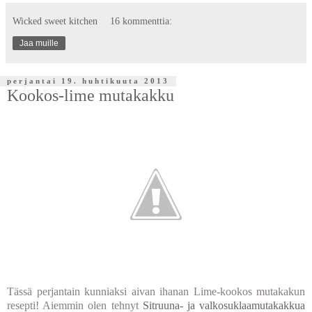
Wicked sweet kitchen
16 kommenttia:
Jaa muille
perjantai 19. huhtikuuta 2013
Kookos-lime mutakakku
Tässä perjantain kunniaksi aivan ihanan Lime-kookos mutakakun
resepti! Aiemmin olen tehnyt
Sitruuna- ja valkosuklaamutakakkua