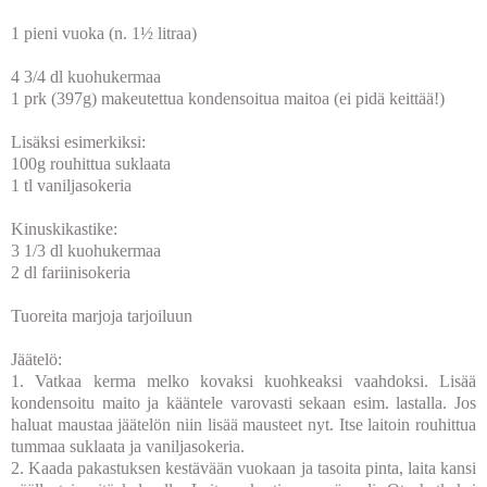
1 pieni vuoka (n. 1½ litraa)
4 3/4 dl kuohukermaa
1 prk (397g) makeutettua kondensoitua maitoa (ei pidä keittää!)
Lisäksi esimerkiksi:
100g rouhittua suklaata
1 tl vaniljasokeria
Kinuskikastike:
3 1/3 dl kuohukermaa
2 dl fariinisokeria
Tuoreita marjoja tarjoiluun
Jäätelö:
1. Vatkaa kerma melko kovaksi kuohkeaksi vaahdoksi. Lisää
kondensoitu maito ja kääntele varovasti sekaan esim. lastalla. Jos
haluat maustaa jäätelön niin lisää mausteet nyt. Itse laitoin rouhittua
tummaa suklaata ja vaniljasokeria.
2. Kaada pakastuksen kestävään vuokaan ja tasoita pinta, laita kansi