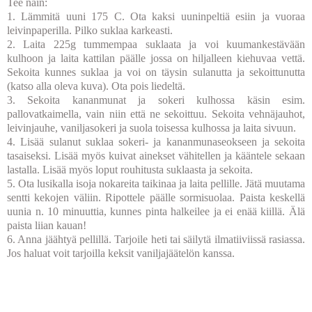
Tee näin:
1. Lämmitä uuni 175 C. Ota kaksi uuninpeltiä esiin ja vuoraa
leivinpaperilla. Pilko suklaa karkeasti.
2. Laita 225g tummempaa suklaata ja voi kuumankestävään
kulhoon ja laita kattilan päälle jossa on hiljalleen kiehuvaa vettä.
Sekoita kunnes suklaa ja voi on täysin sulanutta ja sekoittunutta
(katso alla oleva kuva). Ota pois liedeltä.
3. Sekoita kananmunat ja sokeri kulhossa käsin esim.
pallovatkaimella, vain niin että ne sekoittuu. Sekoita vehnäjauhot,
leivinjauhe, vaniljasokeri ja suola toisessa kulhossa ja laita sivuun.
4. Lisää sulanut suklaa sokeri- ja kananmunaseokseen ja sekoita
tasaiseksi. Lisää myös kuivat ainekset vähitellen ja kääntele sekaan
lastalla. Lisää myös loput rouhitusta suklaasta ja sekoita.
5. Ota lusikalla isoja nokareita taikinaa ja laita pellille. Jätä muutama
sentti kekojen väliin. Ripottele päälle sormisuolaa. Paista keskellä
uunia n. 10 minuuttia, kunnes pinta halkeilee ja ei enää kiillä. Älä
paista liian kauan!
6. Anna jäähtyä pellillä. Tarjoile heti tai säilytä ilmatiiviissä rasiassa.
Jos haluat voit tarjoilla keksit vaniljajäätelön kanssa.