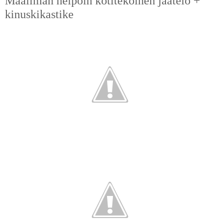
Maailman helpoin kotitekoinen jäätelö +
kinuskikastike