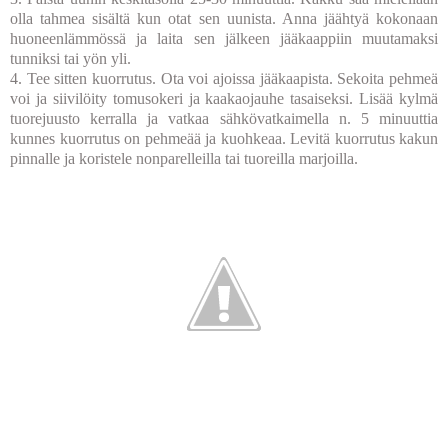
olla tahmea sisältä kun otat sen uunista. Anna jäähtyä kokonaan
huoneenlämmössä ja laita sen jälkeen jääkaappiin muutamaksi
tunniksi tai yön yli.
4. Tee sitten kuorrutus. Ota voi ajoissa jääkaapista. Sekoita pehmeä
voi ja siivilöity tomusokeri ja kaakaojauhe tasaiseksi. Lisää kylmä
tuorejuusto kerralla ja vatkaa sähkövatkaimella n. 5 minuuttia
kunnes kuorrutus on pehmeää ja kuohkeaa. Levitä kuorrutus kakun
pinnalle ja koristele nonparelleilla tai tuoreilla marjoilla.