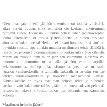
Olen aina ajatellut että jäätelön tekeminen on todella työlästä ja
aikaa vievää puuhaa enkä sen takia ole koskaan aikaisemmin
ryhtynyt siihen. Törmäsin kuitenkin netissä tähän jäätelöreseptiin
jonka tekemiseen ei tarvita jäätelökonetta ja siihen tarvitaan
ainoastaan kaksi ainesta! Hetken selailtuani huomasin että tämä on
hyvinkin suosittu tapa ainakin muualla maailmassa tehdä jäätelöä ja
resepti on pyörinyt blogimaailmassa jo jonkin aikaa (voi olla että
resepti on teillekin tuttu mutta jaan sen kuitenkin!) Reseptiä voi
muunnella loputtomiin maustamalla jäätelön esim. marjoilla,
keksinmurusilla, toffeepaloilla, sitruunalla jne. Itse maustoin
jäätelön vaniljasokerilla ja tummalla suklaalla ja tarjoilin sen itse
tehdyn kinuskikastikkeen ja tuoreiden mansikoiden kanssa.
Kinuskikastike on myös maailman helpoin tehdä ja siihenkin
tarvitaan vain kaksi ainesta! Itse jäätelö on suussasulavan pehmeää
ja sopivan makeaa ja koostumus on juuri oikeanlainen. Kannattaa
kokeilla!
Maailman helpoin jäätelö