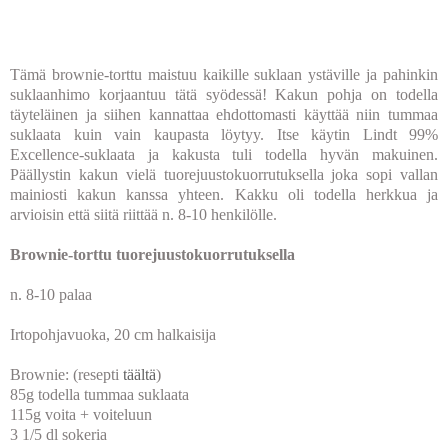
Tämä brownie-torttu maistuu kaikille suklaan ystäville ja pahinkin
suklaanhimo korjaantuu tätä syödessä! Kakun pohja on todella
täyteläinen ja siihen kannattaa ehdottomasti käyttää niin tummaa
suklaata kuin vain kaupasta löytyy. Itse käytin Lindt 99%
Excellence-suklaata ja kakusta tuli todella hyvän makuinen.
Päällystin kakun vielä tuorejuustokuorrutuksella joka sopi vallan
mainiosti kakun kanssa yhteen. Kakku oli todella herkkua ja
arvioisin että siitä riittää n. 8-10 henkilölle.
Brownie-torttu tuorejuustokuorrutuksella
n. 8-10 palaa
Irtopohjavuoka, 20 cm halkaisija
Brownie: (resepti
täältä
)
85g todella tummaa suklaata
115g voita + voiteluun
3 1/5 dl sokeria