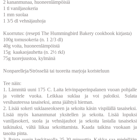
2 kananmunaa, huoneenlämpöisiä
1 tl vaniljasokeria
1 mm suolaa
1 3/5 dl vehnäjauhoja
Kuorrutus: (resepti The Hummingbird Bakery cookbook kirjasta)
100g tomusokeria (n. 1 2/3 dl)
40g voita, huoneenlämpöistä
15g kaakaojauhetta (n. 2½ rkl)
75g tuorejuustoa, kylmänä
Nonparelleja/Strösseliä tai tuoreita marjoja koristeluun
Tee näin:
1. Lämmitä uuni 175 C. Laita leivinpaperinpalanen vuoan pohjalle
ja voitele vuoka. Leikkaa suklaa ja voi paloiksi. Sulata
vesihauteessa tasaiseksi, anna jäähtyä hieman.
2. Lisää sokeri suklaaseokseen ja sekoita käsin vispilällä tasaiseksi.
Lisää myös kananmunat yksitellen ja sekoita. Lisää lopuksi
vaniljasokeri, suola ja vehnäjauhot ja sekoita lastalla tasaiseksi
taikinaksi, vältä liikaa sekoittamista. Kaada taikina vuokaan ja
tasoita pinta.
3. Paista uunin keskitasolla 25-30 minuuttia. Kakku saa mielellään