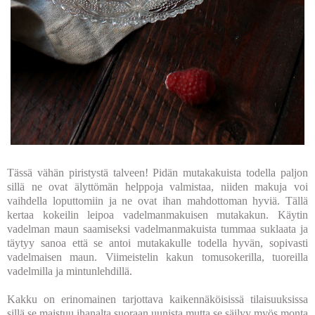
Tässä vähän piristystä talveen! Pidän mutakakuista todella paljon
sillä ne ovat älyttömän helppoja valmistaa, niiden makuja voi
vaihdella loputtomiin ja ne ovat ihan mahdottoman hyviä. Tällä
kertaa kokeilin leipoa vadelmanmakuisen mutakakun. Käytin
vadelman maun saamiseksi vadelmanmakuista tummaa suklaata ja
täytyy sanoa että se antoi mutakakulle todella hyvän, sopivasti
vadelmaisen maun. Viimeistelin kakun tomusokerilla, tuoreilla
vadelmilla ja mintunlehdillä.
Kakku on erinomainen tarjottava kaikennäköisissä tilaisuuksissa
sillä se maistuu ihanalta suoraan uunista mutta se säilyy myös monta