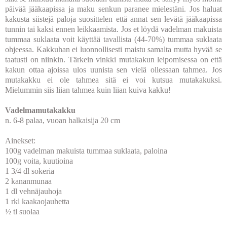
päivää jääkaapissa ja maku senkun paranee mielestäni. Jos haluat
kakusta siistejä paloja suosittelen että annat sen levätä jääkaapissa
tunnin tai kaksi ennen leikkaamista. Jos et löydä vadelman makuista
tummaa suklaata voit käyttää tavallista (44-70%) tummaa suklaata
ohjeessa. Kakkuhan ei luonnollisesti maistu samalta mutta hyvää se
taatusti on niinkin. Tärkein vinkki mutakakun leipomisessa on että
kakun ottaa ajoissa ulos uunista sen vielä ollessaan tahmea. Jos
mutakakku ei ole tahmea sitä ei voi kutsua mutakakuksi.
Mielummin siis liian tahmea kuin liian kuiva kakku!
Vadelmamutakakku
n. 6-8 palaa, vuoan halkaisija 20 cm
Ainekset:
100g vadelman makuista tummaa suklaata, paloina
100g voita, kuutioina
1 3/4 dl sokeria
2 kananmunaa
1 dl vehnäjauhoja
1 rkl kaakaojauhetta
½ tl suolaa