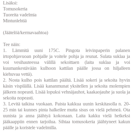
Lisäksi:
Tomusokeria
Tuoreita vadelmia
Mintunlehtiä
(Jäätelöä/kermavaahtoa)
Tee näin:
1. Lämmitä uuni 175C. Pingota leivinpaperin palanen
irtopohjavuoan pohjalle ja voitele pohja ja reunat. Sulata suklaa ja
voi vesihauteessa välillä sekoittaen (laita suklaa ja voi
kuumankestävään kulhoon kattilan päälle jossa on hiljalleen
kiehuvaa vettä).
2. Nosta kulho pois kattilan päältä. Lisää sokeri ja sekoita hyvin
käsin vispilällä. Lisää kananmunat yksitellen ja sekoita molempien
jälkeen nopeasti. Lisää lopuksi vehnäjauhot, kaakaojauhe ja suola ja
sekoita nopeasti.
3. Levitä taikina vuokaan. Paista kakkua uunin keskitasolla n. 20-
25 min tai kunnes pinta halkeilee mutta sisus on vielä pehmeä. Ota
uunista ja anna jäähtyä kokonaan. Laita kakku vielä hetkeksi
jääkaappiin ennen tarjoilua. Sihtaa tomusokeria jäähtyneet kakun
päälle ja koristele vadelmilla.