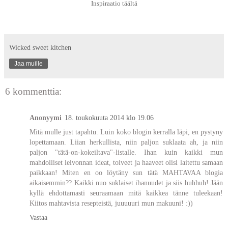
Inspiraatio
täältä
Wicked sweet kitchen
Jaa muille
6 kommenttia:
Anonyymi
18. toukokuuta 2014 klo 19.06
Mitä mulle just tapahtu. Luin koko blogin kerralla läpi, en pystyny
lopettamaan. Liian herkullista, niin paljon suklaata ah, ja niin
paljon "tätä-on-kokeiltava"-listalle. Ihan kuin kaikki mun
mahdolliset leivonnan ideat, toiveet ja haaveet olisi laitettu samaan
paikkaan! Miten en oo löytäny sun tätä MAHTAVAA blogia
aikaisemmin?? Kaikki nuo suklaiset ihanuudet ja siis huhhuh! Jään
kyllä ehdottamasti seuraamaan mitä kaikkea tänne tuleekaan!
Kiitos mahtavista resepteistä, juuuuuri mun makuuni! :))
Vastaa