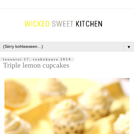
▼
lauantai 17. toukokuuta 2014
Triple lemon cupcakes