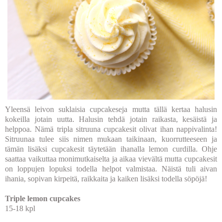
Yleensä leivon suklaisia cupcakeseja mutta tällä kertaa halusin
kokeilla jotain uutta. Halusin tehdä jotain raikasta, kesäistä ja
helppoa. Nämä tripla sitruuna cupcakesit olivat ihan nappivalinta!
Sitruunaa tulee siis nimen mukaan taikinaan, kuorrutteeseen ja
tämän lisäksi cupcakesit täytetään ihanalla lemon curdilla. Ohje
saattaa vaikuttaa monimutkaiselta ja aikaa vievältä mutta cupcakesit
on loppujen lopuksi todella helpot valmistaa. Näistä tuli aivan
ihania, sopivan kirpeitä, raikkaita ja kaiken lisäksi todella söpöjä!
Triple lemon cupcakes
15-18 kpl