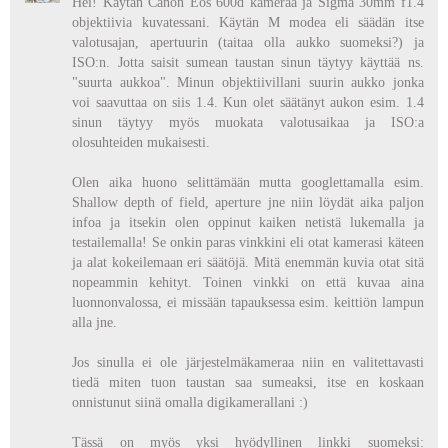
Hei! Käytän Canon Eos 600d kameraa ja Sigma 30mm f1.4
objektiivia kuvatessani. Käytän M modea eli säädän itse
valotusajan, apertuurin (taitaa olla aukko suomeksi?) ja
ISO:n. Jotta saisit sumean taustan sinun täytyy käyttää ns.
"suurta aukkoa". Minun objektiivillani suurin aukko jonka
voi saavuttaa on siis 1.4. Kun olet säätänyt aukon esim. 1.4
sinun täytyy myös muokata valotusaikaa ja ISO:a
olosuhteiden mukaisesti.
Olen aika huono selittämään mutta googlettamalla esim.
Shallow depth of field, aperture jne niin löydät aika paljon
infoa ja itsekin olen oppinut kaiken netistä lukemalla ja
testailemalla! Se onkin paras vinkkini eli otat kamerasi käteen
ja alat kokeilemaan eri säätöjä. Mitä enemmän kuvia otat sitä
nopeammin kehityt. Toinen vinkki on että kuvaa aina
luonnonvalossa, ei missään tapauksessa esim. keittiön lampun
alla jne.
Jos sinulla ei ole järjestelmäkameraa niin en valitettavasti
tiedä miten tuon taustan saa sumeaksi, itse en koskaan
onnistunut siinä omalla digikamerallani :)
Tässä on myös yksi hyödyllinen linkki suomeksi: