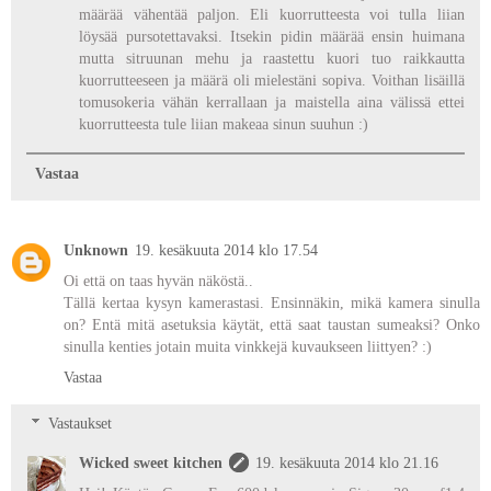
määrää vähentää paljon. Eli kuorrutteesta voi tulla liian
löysää pursotettavaksi. Itsekin pidin määrää ensin huimana
mutta sitruunan mehu ja raastettu kuori tuo raikkautta
kuorrutteeseen ja määrä oli mielestäni sopiva. Voithan lisäillä
tomusokeria vähän kerrallaan ja maistella aina välissä ettei
kuorrutteesta tule liian makeaa sinun suuhun :)
Vastaa
Unknown
19. kesäkuuta 2014 klo 17.54
Oi että on taas hyvän näköstä..
Tällä kertaa kysyn kamerastasi. Ensinnäkin, mikä kamera sinulla
on? Entä mitä asetuksia käytät, että saat taustan sumeaksi? Onko
sinulla kenties jotain muita vinkkejä kuvaukseen liittyen? :)
Vastaa
Vastaukset
Wicked sweet kitchen
19. kesäkuuta 2014 klo 21.16