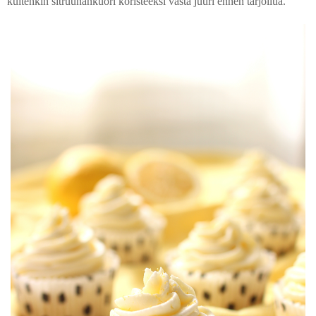
kuitenkin sitruunankuori koristeeksi vasta juuri ennen tarjoilua.