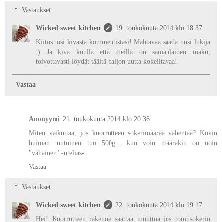
Vastaukset
Wicked sweet kitchen
19. toukokuuta 2014 klo 18.37
Kiitos tosi kivasta kommentistasi! Mahtavaa saada uusi lukija
:) Ja kiva kuulla että meillä on samanlainen maku,
toivottavasti löydät täältä paljon uutta kokeiltavaa!
Vastaa
Anonyymi
21. toukokuuta 2014 klo 20.36
Miten vaikuttaa, jos kuorrutteen sokerimäärää vähentää? Kovin
huiman tuntuinen tuo 500g... kun voin määräkin on noin
"vähäinen" -utelias-
Vastaa
Vastaukset
Wicked sweet kitchen
22. toukokuuta 2014 klo 19.17
Hei! Kuorrutteen rakenne saattaa muuttua jos tomusokerin