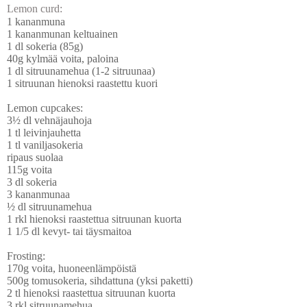
Lemon curd:
1 kananmuna
1 kananmunan keltuainen
1 dl sokeria (85g)
40g kylmää voita, paloina
1 dl sitruunamehua (1-2 sitruunaa)
1 sitruunan hienoksi raastettu kuori
Lemon cupcakes:
3½ dl vehnäjauhoja
1 tl leivinjauhetta
1 tl vaniljasokeria
ripaus suolaa
115g voita
3 dl sokeria
3 kananmunaa
½ dl sitruunamehua
1 rkl hienoksi raastettua sitruunan kuorta
1 1/5 dl kevyt- tai täysmaitoa
Frosting:
170g voita, huoneenlämpöistä
500g tomusokeria, sihdattuna (yksi paketti)
2 tl hienoksi raastettua sitruunan kuorta
3 rkl sitruunamehua