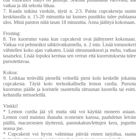
vatkaa ja älä sekoita liikaa.
7. Kaada taikina vuokiin, täytä n. 2/3. Paista cupcakeseja uunin
keskitasolla n. 15-20 minuuttia tai kunnes puutikku tulee puhtaana
ulos. Minä paiston niitä tasan 18 minuuttia. Anna jäähtyä kokonaan.
Frosting:
8. Tee kuorrutus vasta kun cupcakesit ovat jäähtyneet kokonaan.
Vatkaa voi pehmeäksi sähkövatkaimella, n. 2 min. Lisää tomusokeri
vähitellen koko ajan vatkaten. Lisää sitruunankuori ja mehu, vatkaa
tasaiseksi. Lisää lopuksi kermaa sen verran että kuorrutuksesta tulee
pursotettavaa.
Kokoa:
9. Leikkaa terävällä pienellä veitsellä pieni kolo keskelle jokaista
cupcakesia. Täytä kolo teelusikallisella lemon curdia. Pursota
kuorrutus päälle ja koristele raastetulla sitruunan kuorella tai esim.
keltaisilla strösseleillä.
Vinkki!
* Lemon curdia jää yli mutta sitä voi käyttää moneen asiaan.
Lemon curd maistuu ihanalta sconesien kanssa, paahdetun leivän
päällä, macaronsien täytteenä, pannukakun/lettujen kera, jogurtin
seassa jne.
* Cupcakesit voi hyvin valmistaa päivää ennen tarjoilua, raasta