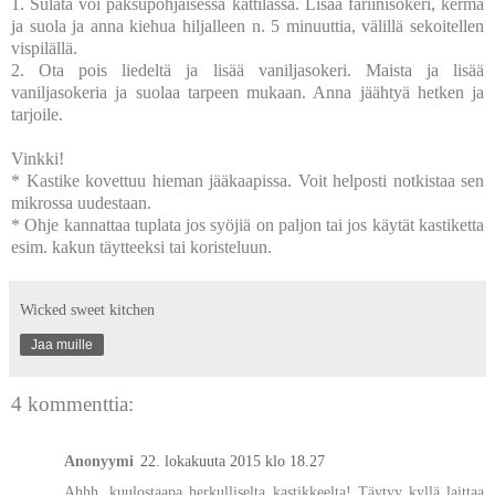
1. Sulata voi paksupohjaisessa kattilassa. Lisää fariinisokeri, kerma
ja suola ja anna kiehua hiljalleen n. 5 minuuttia, välillä sekoitellen
vispilällä.
2. Ota pois liedeltä ja lisää vaniljasokeri. Maista ja lisää
vaniljasokeria ja suolaa tarpeen mukaan. Anna jäähtyä hetken ja
tarjoile.
Vinkki!
* Kastike kovettuu hieman jääkaapissa. Voit helposti notkistaa sen
mikrossa uudestaan.
* Ohje kannattaa tuplata jos syöjiä on paljon tai jos käytät kastiketta
esim. kakun täytteeksi tai koristeluun.
Wicked sweet kitchen
Jaa muille
4 kommenttia:
Anonyymi
22. lokakuuta 2015 klo 18.27
Ahhh, kuulostaapa herkulliselta kastikkeelta! Täytyy kyllä laittaa