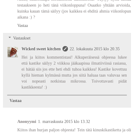
testaukseen jo heti tänä viikonloppuna! Osaatko yhtään arvioida,
kuinka kauan tämä säilyy (jos kaikkea ei ehditä ahmia viikonlopun
aikana :) ?
Vastaa
Vastaukset
Wicked sweet kitchen
22. lokakuuta 2015 klo 20.35
Hei ja kiitos kommentistasi! Alkuperäisessä ohjeessa lukee
että kastike säilyy 2 viikkoa jääkaapissa ilmatiiviissä rasiassa,
ei hätää siis jos ette heti ehdi tuhoa kaikkea! Kastike kovettuu
kyllä hieman kylmässä mutta jos siitä haluaa taas valuvaa sen
voi nopeasti notkistaa mikrossa. Toivottavasti pidät
kastikkeesta! :)
Vastaa
Anonyymi
1. marraskuuta 2015 klo 13.32
Kiitos ihan hurjan paljon ohjeesta! Tein tätä kinuskikastiketta ja oli