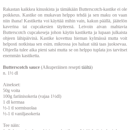
Rakastan kaikkea kinuskista ja tämäkään Butterscotch-kastike ei ole
poikkeus. Kastike on mukavan helppo tehdä ja sen maku on vaan
niin ihana! Kastiketta voi käyttää mihin vain, kakun päällä, jäätelön
kaverina tai cupcakesien täytteenä. Leivoin aivan mahtavia
Butterscotch cupcakeseja johon käytin kastiketta ja lupaan julkaista
ohjeen lähipäivinä. Kastike kovettuu hieman kylmässä mutta voit
helposti notkistaa sen esim. mikrossa jos haluat siitä taas juoksevaa.
Ohjeella tulee aika pieni satsi mutta se on helppo tuplata jos tarvitset
enemmän kastiketta.
Butterscotch sauce
(Alkuperäinen resepti
täältä
)
n. 1½ dl
Ainekset:
50g voita
100g fariinisokeria (vajaa 1½dl)
1 dl kermaa
½-1 tl sormisuolaa
½-1 tl vaniljasokeria
Tee näin: