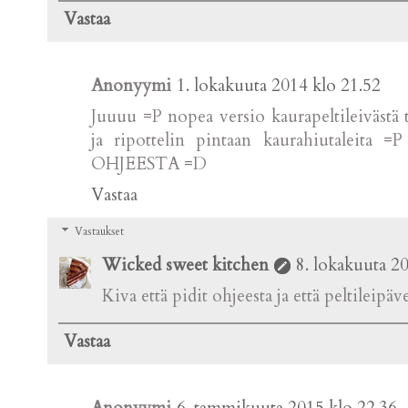
Vastaa
Anonyymi
1. lokakuuta 2014 klo 21.52
Juuuu =P nopea versio kaurapeltileivästä
ja ripottelin pintaan kaurahiutaleita 
OHJEESTA =D
Vastaa
Vastaukset
Wicked sweet kitchen
8. lokakuuta 2
Kiva että pidit ohjeesta ja että peltileipäv
Vastaa