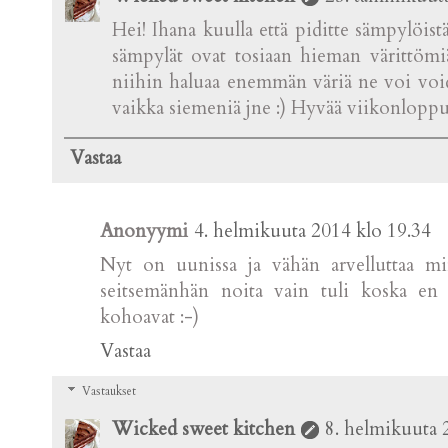
Hei! Ihana kuulla että piditte sämpylöist
sämpylät ovat tosiaan hieman värittömiä
niihin haluaa enemmän väriä ne voi voide
vaikka siemeniä jne :) Hyvää viikonloppu
Vastaa
Anonyymi
4. helmikuuta 2014 klo 19.34
Nyt on uunissa ja vähän arvelluttaa min
seitsemänhän noita vain tuli koska en 
kohoavat :-)
Vastaa
Vastaukset
Wicked sweet kitchen
8. helmikuuta 