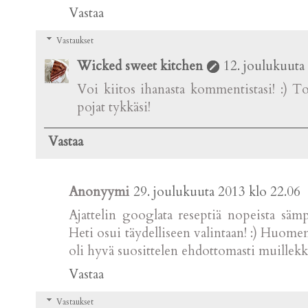
Vastaa
Vastaukset
Wicked sweet kitchen
12. joulukuuta
Voi kiitos ihanasta kommentistasi! :) To
pojat tykkäsi!
Vastaa
Anonyymi
29. joulukuuta 2013 klo 22.06
Ajattelin googlata reseptiä nopeista säm
Heti osui täydelliseen valintaan! :) Huome
oli hyvä suosittelen ehdottomasti muillekki
Vastaa
Vastaukset