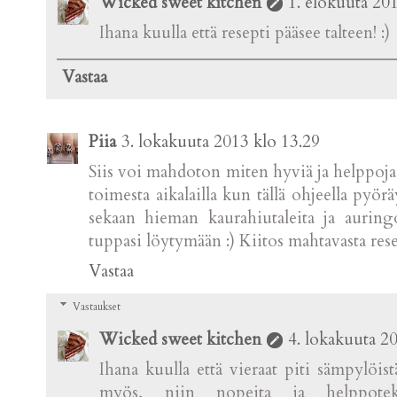
Wicked sweet kitchen
1. elokuuta 20
Ihana kuulla että resepti pääsee talteen! :)
Vastaa
Piia
3. lokakuuta 2013 klo 13.29
Siis voi mahdoton miten hyviä ja helppoja 
toimesta aikalailla kun tällä ohjeella pyör
sekaan hieman kaurahiutaleita ja auring
tuppasi löytymään :) Kiitos mahtavasta rese
Vastaa
Vastaukset
Wicked sweet kitchen
4. lokakuuta 2
Ihana kuulla että vieraat piti sämpylöi
myös, niin nopeita ja helppoteko