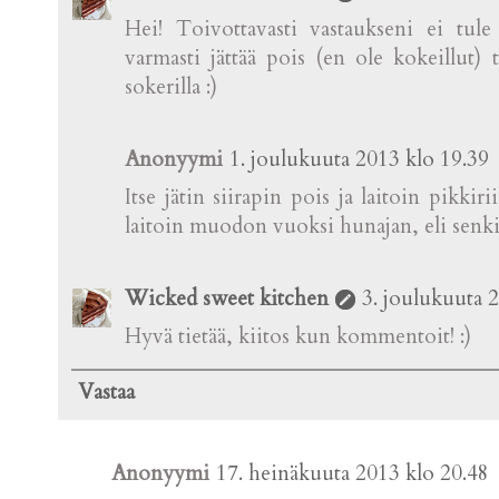
Hei! Toivottavasti vastaukseni ei tul
varmasti jättää pois (en ole kokeillut) t
sokerilla :)
Anonyymi
1. joulukuuta 2013 klo 19.39
Itse jätin siirapin pois ja laitoin pikkir
laitoin muodon vuoksi hunajan, eli senkin
Wicked sweet kitchen
3. joulukuuta 
Hyvä tietää, kiitos kun kommentoit! :)
Vastaa
Anonyymi
17. heinäkuuta 2013 klo 20.48