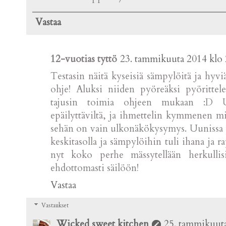
Vastaa
12-vuotias tyttö
23. tammikuuta 2014 klo 
Testasin näitä kyseisiä sämpylöitä ja hyvi
ohje! Aluksi niiden pyöreäksi pyörittel
tajusin toimia ohjeen mukaan :D Uu
epäilyttäviltä, ja ihmettelin kymmenen mi
sehän on vain ulkonäkökysymys. Uunissa p
keskitasolla ja sämpylöihin tuli ihana ja 
nyt koko perhe mässytellään herkullis
ehdottomasti säilöön!
Vastaa
Vastaukset
Wicked sweet kitchen
25. tammikuuta