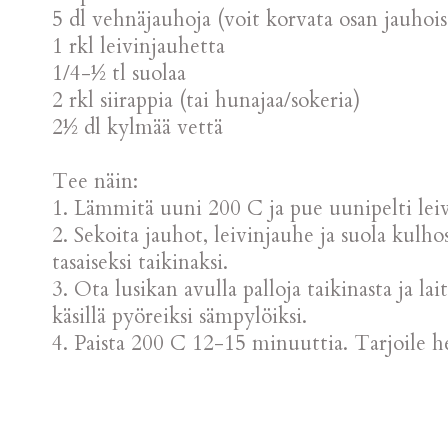
5 dl vehnäjauhoja (voit korvata osan jauhoist
1 rkl leivinjauhetta
1/4-½ tl suolaa
2 rkl siirappia (tai hunajaa/sokeria)
2½ dl kylmää vettä
Tee näin:
1. Lämmitä uuni 200 C ja pue uunipelti leiv
2. Sekoita jauhot, leivinjauhe ja suola kulhoss
tasaiseksi taikinaksi.
3. Ota lusikan avulla palloja taikinasta ja lai
käsillä pyöreiksi sämpylöiksi.
4. Paista 200 C 12-15 minuuttia. Tarjoile h