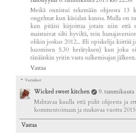
Anonyymi
6. tammikuuta 2015 klo 22.36
Meikä onnistui tekemään ohjeesta 13 ka
ongelmat kun käsialan kanssa. Mulla on tu
kun pitäisi kirjoittaa jotain niin ett
maistuivat silti hyviltä, tein hunajaversi
olikin joskus 2012... Eli opiskelija kiittää j
huomisen 5.30 herätyksen) kun joku ei
tänäänkin yritin vasta sulkemisajan jälkeen.
Vastaa
Vastaukset
Wicked sweet kitchen
9. tammikuuta 
Mahtavaa kuulla että pidit ohjeesta ja ett
kommentoimaan ja mukavaa vuotta 2015 
Vastaa