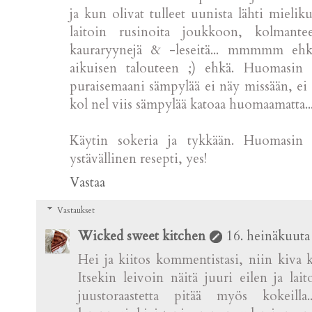
ja kun olivat tulleet uunista lähti mielik
laitoin rusinoita joukkoon, kolmantee
kauraryynejä & -leseitä... mmmmm ehkä 
aikuisen talouteen ;) ehkä. Huomasin i
puraisemaani sämpylää ei näy missään, ei 
kol nel viis sämpylää katoaa huomaamatta...
Käytin sokeria ja tykkään. Huomas
ystävällinen resepti, yes!
Vastaa
Vastaukset
Wicked sweet kitchen
16. heinäkuuta
Hei ja kiitos kommentistasi, niin kiva ku
Itsekin leivoin näitä juuri eilen ja lai
juustoraastetta pitää myös kokeil