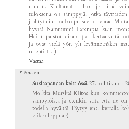
uuniin. Kieltämättä alkoi jo siinä vaihe
tuloksena oli sämppyjä, jotka täytteide
jäähtyneinä melko puisevaa tavaraa. Mutta
hyviä! Nammmm! Parempia kuin monet h
Heitin paiston aikana pari kertaa vettä uun
Ja ovat vielä yön yli levänneinäkin mau
reseptistä. :)
Vastaa
Vastaukset
Suklaapandan keittiössä
27. huhtikuuta 2
Moikka Murska! Kiitos kun kommentoit,
sämpylöistä ja etenkin siitä että ne on
todella hyvältä! Täytyy ensi kerralla ko
viikonloppua :)