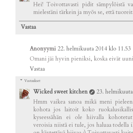
Hei! Toivottavasti pidit sämpylöistä v
mielestäni tärkein ja myös se, että tuorei
Vastaa
Anonyymi
22. helmikuuta 2014 klo 11.53
Omani jäi hyvin pieniksi, koska eivät uuni
Vastaa
Vastaukset
Wicked sweet kitchen
23. helmikuuta
Hmm vaikea sanoa mikä meni pieleen, 
kohota jos laitoit koko ruokalusikalli
kyseessähän ei ole hiivalla kohotetu
veroisia niistä ei tule, jos haluaa todell
on käytettävä hiivaa :) Toivottavasti kui