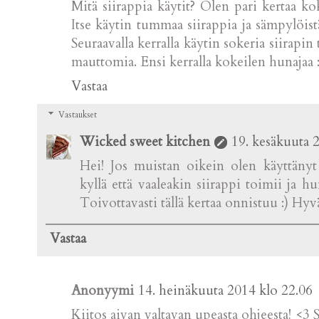
Mitä siirappia käytit? Olen pari kertaa kok
Itse käytin tummaa siirappia ja sämpylöist
Seuraavalla kerralla käytin sokeria siirapin 
mauttomia. Ensi kerralla kokeilen hunajaa :
Vastaa
Vastaukset
Wicked sweet kitchen
19. kesäkuuta 
Hei! Jos muistan oikein olen käyttänyt
kyllä että vaaleakin siirappi toimii ja h
Toivottavasti tällä kertaa onnistuu :) Hyv
Vastaa
Anonyymi
14. heinäkuuta 2014 klo 22.06
Kiitos aivan valtavan upeasta ohjeesta! <3 