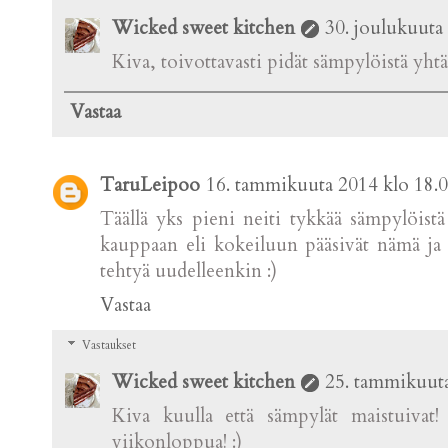
Wicked sweet kitchen
30. joulukuuta
Kiva, toivottavasti pidät sämpylöistä yhtä
Vastaa
TaruLeipoo
16. tammikuuta 2014 klo 18.
Täällä yks pieni neiti tykkää sämpylöistä j
kauppaan eli kokeiluun pääsivät nämä ja 
tehtyä uudelleenkin :)
Vastaa
Vastaukset
Wicked sweet kitchen
25. tammikuuta
Kiva kuulla että sämpylät maistuivat
viikonloppua! :)