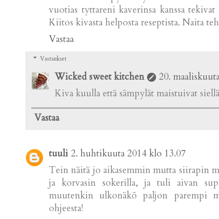
vuotias tyttareni kaverinsa kanssa tekivat
Kiitos kivasta helposta reseptista. Naita te
Vastaa
Vastaukset
Wicked sweet kitchen
20. maaliskuut
Kiva kuulla että sämpylät maistuivat siel
Vastaa
tuuli
2. huhtikuuta 2014 klo 13.07
Tein näitä jo aikasemmin mutta siirapin ma
ja korvasin sokerilla, ja tuli aivan s
muutenkin ulkonäkö paljon parempi mitä
ohjeesta!