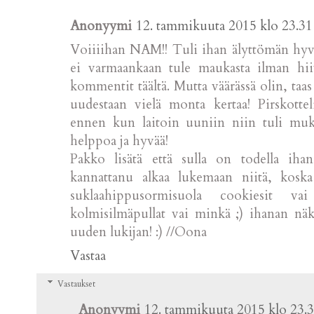
Anonyymi
12. tammikuuta 2015 klo 23.31
Voiiiihan NAM!! Tuli ihan älyttömän hyviä
ei varmaankaan tule maukasta ilman hiiv
kommentit täältä. Mutta väärässä olin, taa
uudestaan vielä monta kertaa! Pirskotte
ennen kun laitoin uuniin niin tuli muk
helppoa ja hyvää!
Pakko lisätä että sulla on todella ihan
kannattanu alkaa lukemaan niitä, kosk
suklaahippusormisuola cookiesit va
kolmisilmäpullat vai minkä ;) ihanan näkö
uuden lukijan! :) //Oona
Vastaa
Vastaukset
Anonyymi
12. tammikuuta 2015 klo 23.