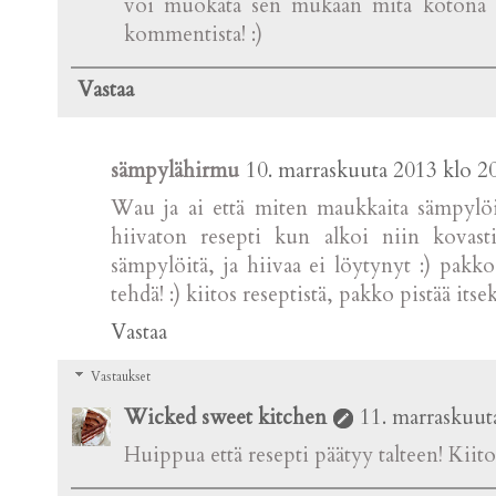
voi muokata sen mukaan mitä kotona sa
kommentista! :)
Vastaa
sämpylähirmu
10. marraskuuta 2013 klo 2
Wau ja ai että miten maukkaita sämpylöitä
hiivaton resepti kun alkoi niin kovast
sämpylöitä, ja hiivaa ei löytynyt :) pak
tehdä! :) kiitos reseptistä, pakko pistää itsek
Vastaa
Vastaukset
Wicked sweet kitchen
11. marraskuut
Huippua että resepti päätyy talteen! Kiit