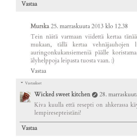
Vastaa
Murska
25. marraskuuta 2013 klo 12.38
Tein näitä varmaan viidettä kertaa tänä
mukaan, tällä kertaa vehnäjauhojen li
auringonkukansiemeniä päälle koristam
älyhelppoja leipasta tuosta vaan. :)
Vastaa
Vastaukset
Wicked sweet kitchen
28. marraskuut
Kiva kuulla että resepti on ahkerassa kä
lempiresepteistäni!
Vastaa