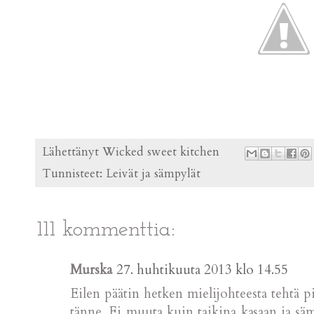
Lähettänyt
Wicked sweet kitchen
Tunnisteet:
Leivät ja sämpylät
111 kommenttia:
Murska
27. huhtikuuta 2013 klo 14.55
Eilen päätin hetken mielijohteesta tehtä 
tänne. Ei muuta kuin taikina kasaan ja säm