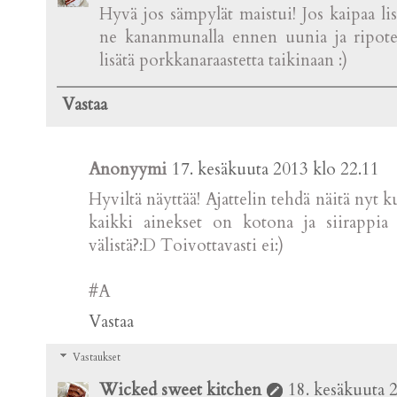
Hyvä jos sämpylät maistui! Jos kaipaa lis
ne kananmunalla ennen uunia ja ripotel
lisätä porkkanaraastetta taikinaan :)
Vastaa
Anonyymi
17. kesäkuuta 2013 klo 22.11
Hyviltä näyttää! Ajattelin tehdä näitä nyt 
kaikki ainekset on kotona ja siirappia 
välistä?:D Toivottavasti ei:)
#A
Vastaa
Vastaukset
Wicked sweet kitchen
18. kesäkuuta 