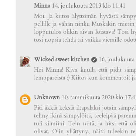
Minna
14. joulukuuta 2013 klo 11.41
Moi! Ja kiitos älyttömän hyvästä sämpyl
pellille ja vähän ninku Muskakin mietin 
lopputulos olikin aivan loistava! Tosi h
tosi nopsia tehdä tai vaikka vieraille odot
Wicked sweet kitchen
16. joulukuuta
Hei Minna! Kiva kuulla että pidit säm
lemppareista :) Kiitos kun kommentoit ja
Unknown
10. tammikuuta 2020 klo 17.4
Piti äkkiä keksiä iltapalaksi jotain sämp
tehny ikinä sämpylöitä, teeleipää parem
tuli silmiini. Tein niitä, ja hitsi että 
olivat. Olin yllättyny, näitä tuleekin te