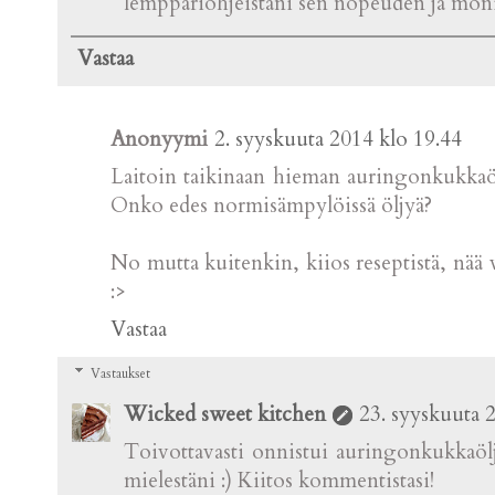
lemppariohjeistani sen nopeuden ja moni
Vastaa
Anonyymi
2. syyskuuta 2014 klo 19.44
Laitoin taikinaan hieman auringonkukkaölj
Onko edes normisämpylöissä öljyä?
No mutta kuitenkin, kiios reseptistä, nä
:>
Vastaa
Vastaukset
Wicked sweet kitchen
23. syyskuuta 
Toivottavasti onnistui auringonkukkaöljy
mielestäni :) Kiitos kommentistasi!