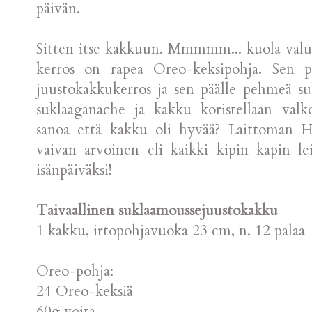
päivän.
Sitten itse kakkuun. Mmmmm... kuola valuu 
kerros on rapea Oreo-keksipohja. Sen pä
juustokakkukerros ja sen päälle pehmeä s
suklaaganache ja kakku koristellaan val
sanoa että kakku oli hyvää? Laittoman 
vaivan arvoinen eli kaikki kipin kapin l
isänpäiväksi!
Taivaallinen suklaamoussejuustokakku
1 kakku, irtopohjavuoka 23 cm, n. 12 palaa
Oreo-pohja:
24 Oreo-keksiä
60g voita