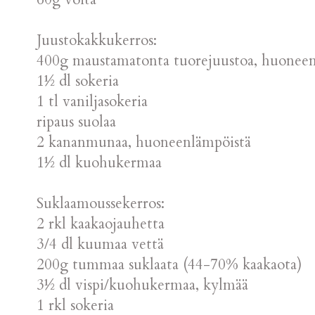
Juustokakkukerros:
400g maustamatonta tuorejuustoa, huoneen
1½ dl sokeria
1 tl vaniljasokeria
ripaus suolaa
2 kananmunaa, huoneenlämpöistä
1½ dl kuohukermaa
Suklaamoussekerros:
2 rkl kaakaojauhetta
3/4 dl kuumaa vettä
200g tummaa suklaata (44-70% kaakaota)
3½ dl vispi/kuohukermaa, kylmää
1 rkl sokeria