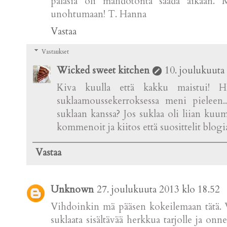
palasia oli mahdotonta saada aikaan. 
unohtumaan! T. Hanna
Vastaa
Vastaukset
Wicked sweet kitchen
10. joulukuuta
Kiva kuulla että kakku maistui!
suklaamoussekerroksessa meni pieleen.
suklaan kanssa? Jos suklaa oli liian kuu
kommenoit ja kiitos että suosittelit blogi
Vastaa
Unknown
27. joulukuuta 2013 klo 18.52
Vihdoinkin mä pääsen kokeilemaan tätä. V
suklaata sisältävää herkkua tarjolle ja onn