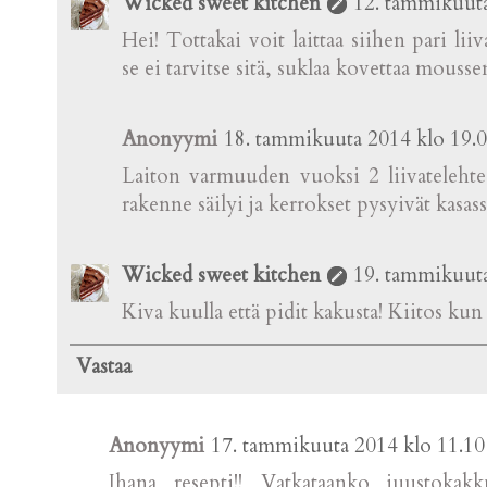
Wicked sweet kitchen
12. tammikuuta
Hei! Tottakai voit laittaa siihen pari lii
se ei tarvitse sitä, suklaa kovettaa mousse
Anonyymi
18. tammikuuta 2014 klo 19.
Laiton varmuuden vuoksi 2 liivateleht
rakenne säilyi ja kerrokset pysyivät kasass
Wicked sweet kitchen
19. tammikuuta
Kiva kuulla että pidit kakusta! Kiitos ku
Vastaa
Anonyymi
17. tammikuuta 2014 klo 11.10
Ihana resepti!! Vatkataanko juustoka