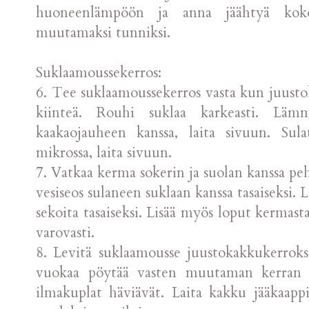
huoneenlämpöön ja anna jäähtyä kokona
muutamaksi tunniksi.
Suklaamoussekerros:
6. Tee suklaamoussekerros vasta kun juusto
kiinteä. Rouhi suklaa karkeasti. Läm
kaakaojauheen kanssa, laita sivuun. Sula
mikrossa, laita sivuun.
7. Vatkaa kerma sokerin ja suolan kanssa pe
vesiseos sulaneen suklaan kanssa tasaiseksi. 
sekoita tasaiseksi. Lisää myös loput kermasta
varovasti.
8. Levitä suklaamousse juustokakkukerrokse
vuokaa pöytää vasten muutaman kerran k
ilmakuplat häviävät. Laita kakku jääkaapp