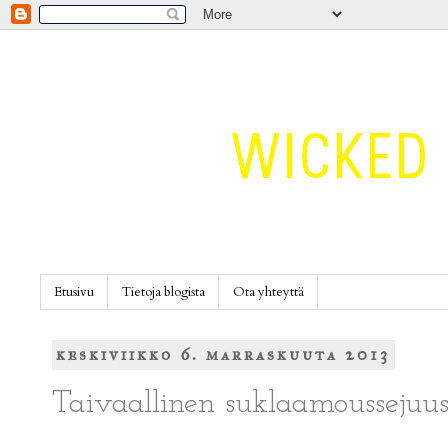
Etusivu
Tietoja blogista
Ota yhteyttä
keskiviikko 6. marraskuuta 2013
Taivaallinen suklaamoussejuus