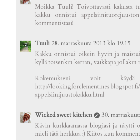
Moikka Tuuli! Toivottavasti kakusta tu
kakku onnistui appelsiinituorejuuston 
kommentistasi!
Tuuli
28. marraskuuta 2013 klo 19.15
Kakku onnistui oikein hyvin ja maistui t
kyllä toisenkin kerran, vaikkapa jollakin m
Kokemukseni voit käydä l
http://lookingforclementines.blogspot.f
appelsiinijuustokakku.html
Wicked sweet kitchen
30. marraskuut
Kävin kurkkaamassa blogiasi ja näytti o
mieli tätä herkkua :) Kiitos kun komment