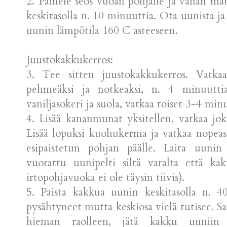
2. Painele seos vuoan pohjalle ja vähän mat
keskitasolla n. 10 minuuttia. Ota uunista ja
uunin lämpötila 160 C asteeseen.
Juustokakkukerros:
3. Tee sitten juustokakkukerros. Vatka
pehmeäksi ja notkeaksi, n. 4 minuuttia 
vaniljasokeri ja suola, vatkaa toiset 3-4 mi
4. Lisää kananmunat yksitellen, vatkaa jok
Lisää lopuksi kuohukerma ja vatkaa nopeast
esipaistetun pohjan päälle. Laita uunin 
vuorattu uunipelti siltä varalta että ka
irtopohjavuoka ei ole täysin tiivis).
5. Paista kakkua uunin keskitasolla n. 
pysähtyneet mutta keskiosa vielä tutisee. 
hieman raolleen, jätä kakku uuniin