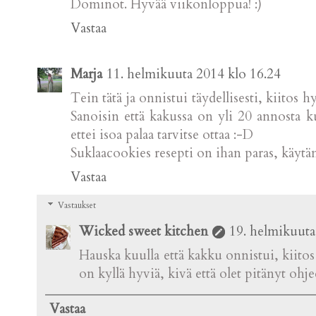
Dominot. Hyvää viikonloppua! :)
Vastaa
Marja
11. helmikuuta 2014 klo 16.24
Tein tätä ja onnistui täydellisesti, kiitos hyv
Sanoisin että kakussa on yli 20 annosta ku
ettei isoa palaa tarvitse ottaa :-D
Suklaacookies resepti on ihan paras, käytän
Vastaa
Vastaukset
Wicked sweet kitchen
19. helmikuuta
Hauska kuulla että kakku onnistui, kiito
on kyllä hyviä, kivä että olet pitänyt ohje
Vastaa