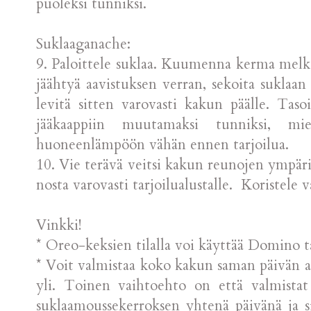
puoleksi tunniksi.
Suklaaganache:
9. Paloittele suklaa. Kuumenna kerma melkei
jäähtyä aavistuksen verran, sekoita suklaa
levitä sitten varovasti kakun päälle. Tasoi
jääkaappiin muutamaksi tunniksi, m
huoneenlämpöön vähän ennen tarjoilua.
10. Vie terävä veitsi kakun reunojen ympäri.
nosta varovasti tarjoilualustalle. Koristele 
Vinkki!
* Oreo-keksien tilalla voi käyttää Domino 
* Voit valmistaa koko kakun saman päivän ai
yli. Toinen vaihtoehto on että valmistat
suklaamoussekerroksen yhtenä päivänä ja 