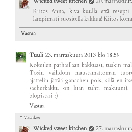
Wicked sweet kitchen
20. marraskuut
Kiitos Anna, kiva kuulla että resepti
lämpimästi suositella kakkua! Kiitos komm
Vastaa
Tuuli
23. marraskuuta 2013 klo 18.59
Kokeilen parhaillaan kakkuasi, tuskin mal
Tosin vaihdoin maustamattoman tuorej
ajattelin jättää ganachen pois, sillä en its
sacherkakku on liian tuhti makuuni). K
blogistasi! :)
Vastaa
Vastaukset
Wicked sweet kitchen
27. marraskuut