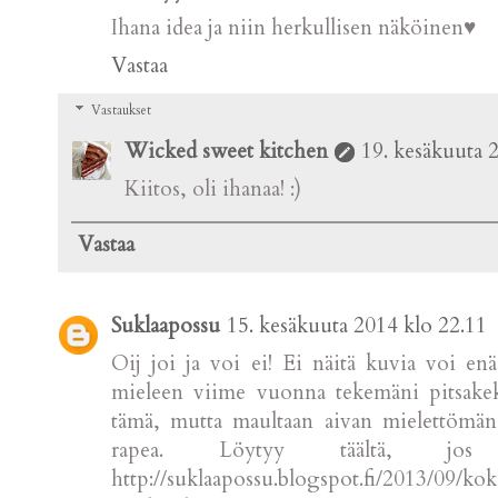
Ihana idea ja niin herkullisen näköinen♥
Vastaa
Vastaukset
Wicked sweet kitchen
19. kesäkuuta 
Kiitos, oli ihanaa! :)
Vastaa
Suklaapossu
15. kesäkuuta 2014 klo 22.11
Oij joi ja voi ei! Ei näitä kuvia voi enä
mieleen viime vuonna tekemäni pitsakek
tämä, mutta maultaan aivan mielettömän h
rapea. Löytyy täältä, jos
http://suklaapossu.blogspot.fi/2013/09/k