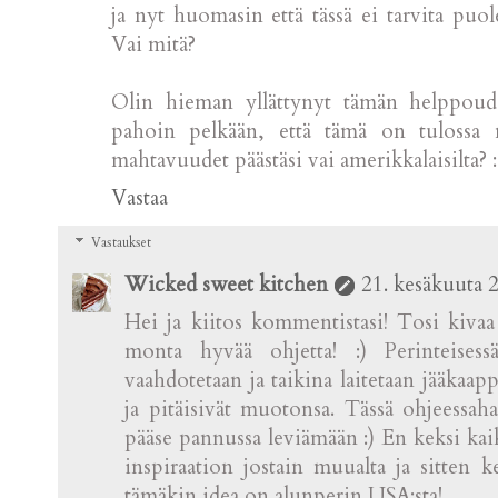
ja nyt huomasin että tässä ei tarvita puo
Vai mitä?
Olin hieman yllättynyt tämän helppoude
pahoin pelkään, että tämä on tulossa 
mahtavuudet päästäsi vai amerikkalaisilta? :
Vastaa
Vastaukset
Wicked sweet kitchen
21. kesäkuuta 
Hei ja kiitos kommentistasi! Tosi kivaa 
monta hyvää ohjetta! :) Perinteisess
vaahdotetaan ja taikina laitetaan jääkaapp
ja pitäisivät muotonsa. Tässä ohjeessaha
pääse pannussa leviämään :) En keksi kai
inspiraation jostain muualta ja sitten 
tämäkin idea on alunperin USA:sta!