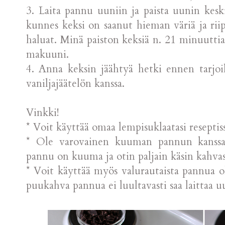
3. Laita pannu uuniin ja paista uunin kesk
kunnes keksi on saanut hieman väriä ja rii
haluat. Minä paiston keksiä n. 21 minuutti
makuuni.
4. Anna keksin jäähtyä hetki ennen tarjoilu
vaniljajäätelön kanssa.
Vinkki!
* Voit käyttää omaa lempisuklaatasi reseptiss
* Ole varovainen kuuman pannun kanssa,
pannu on kuuma ja otin paljain käsin kahvast
* Voit käyttää myös valurautaista pannua o
puukahva pannua ei luultavasti saa laittaa u