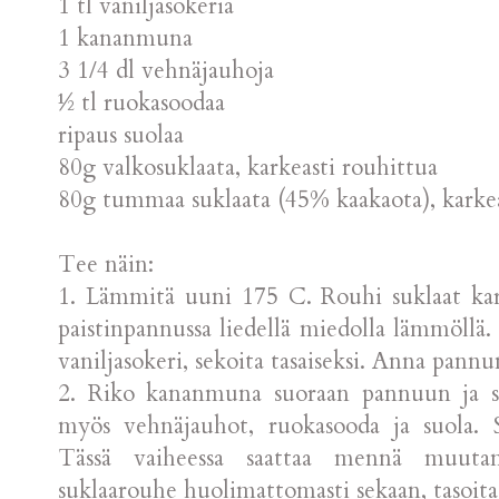
1 tl vaniljasokeria
1 kananmuna
3 1/4 dl vehnäjauhoja
½ tl ruokasoodaa
ripaus suolaa
80g valkosuklaata, karkeasti rouhittua
80g tummaa suklaata (45% kaakaota), karkea
Tee näin:
1. Lämmitä uuni 175 C. Rouhi suklaat kark
paistinpannussa liedellä miedolla lämmöllä. O
vaniljasokeri, sekoita tasaiseksi. Anna pann
2. Riko kananmuna suoraan pannuun ja seko
myös vehnäjauhot, ruokasooda ja suola. Sek
Tässä vaiheessa saattaa mennä muuta
suklaarouhe huolimattomasti sekaan, tasoita