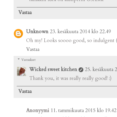
Vastaa
Unknown
23. kesäkuuta 2014 klo 22.49
Oh my! Looks soooo good, so indulgent (
Vastaa
Vastaukset
Wicked sweet kitchen
25. kesäkuuta 
Thank you, it was really really good! :)
Vastaa
Anonyymi
11. tammikuuta 2015 klo 19.42