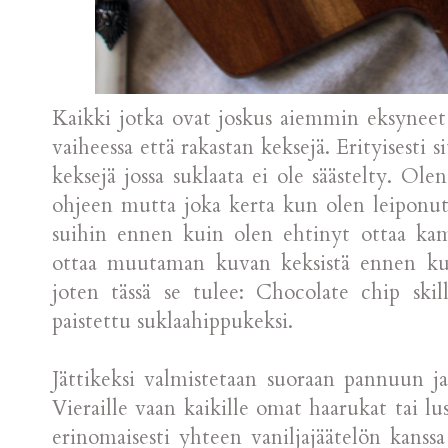
Kaikki jotka ovat joskus aiemmin eksyneet b
vaiheessa että rakastan keksejä. Erityisesti 
keksejä jossa suklaata ei ole säästelty. Ol
ohjeen mutta joka kerta kun olen leiponu
suihin ennen kuin olen ehtinyt ottaa kam
ottaa muutaman kuvan keksistä ennen kui
joten tässä se tulee: Chocolate chip ski
paistettu suklaahippukeksi.
Jättikeksi valmistetaan suoraan pannuun ja 
Vieraille vaan kaikille omat haarukat tai lu
erinomaisesti yhteen vaniljajäätelön kanss