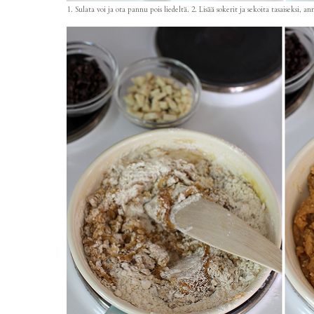
1. Sulata voi ja ota pannu pois liedeltä. 2. Lisää sokerit ja sekoita tasaiseksi, 