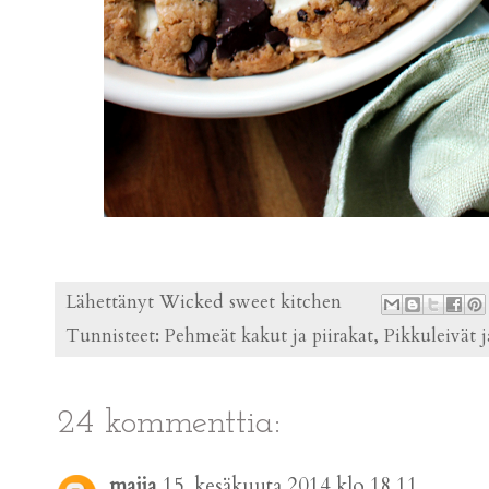
Lähettänyt
Wicked sweet kitchen
Tunnisteet:
Pehmeät kakut ja piirakat
,
Pikkuleivät j
24 kommenttia:
maija
15. kesäkuuta 2014 klo 18.11