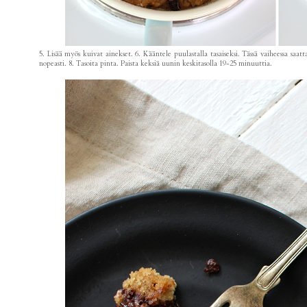
5. Lisää myös kuivat ainekset. 6. Kääntele puulastalla tasaiseksi. Tässä vaiheessa s
nopeasti. 8. Tasoita pinta. Paista keksiä uunin keskitasolla 19-25 minuuttia.