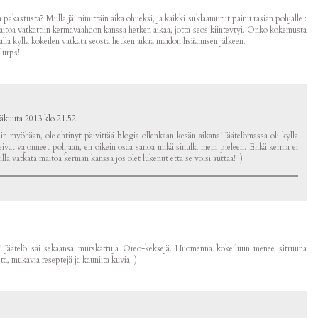
pakastusta? Mulla jäi nimittäin aika ohueksi, ja kaikki suklaamurut painu rasian pohjalle :
aitoa vatkattiin kermavaahdon kanssa hetken aikaa, jotta seos kiinteytyi. Onko kokemusta
la kyllä kokeilen vatkata seosta hetken aikaa maidon lisäämisen jälkeen.
lurps!
näkuuta 2013 klo 21.52
äin myöhään, ole ehtinyt päivittää blogia ollenkaan kesän aikana! Jäätelömassa oli kyllä
ivät vajonneet pohjaan, en oikein osaa sanoa mikä sinulla meni pieleen. Ehkä kerma ei
lla vatkata maitoa kerman kanssa jos olet lukenut että se voisi auttaa! :)
ää! Jäätelö sai sekaansa murskattuja Oreo-keksejä. Huomenna kokeiluun menee sitruuna
a, mukavia reseptejä ja kauniita kuvia :)