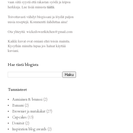
vaan siitä syystä että rakastan syödä ja leipoa
herkkuja. Lue lisää minusta
täällä
.
Toivottavasti viihdyt blogissani ja löydät paljon
uusia reseptejä. Kommentti ilahduttaa aina!
Ota yhteyttä: wickedsweetkitchen@gmail.com
Kaikki kuvat ovat omiani ellei toisin mainita.
Kysythän minulta lupaa jos haluat käyttää
kuviani.
Hae tästä blogista
Tunnisteet
Aamiainen & brunssi
(2)
Banaani
(2)
Browniet ja mutakakut
(27)
Cupcakes
(13)
Donitsit
(2)
Inspiration blog awards
(2)