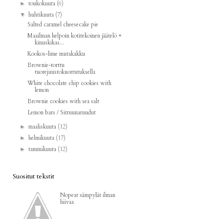
toukokuuta
(6)
►
huhtikuuta
(7)
▼
Salted caramel cheesecake pie
Maailman helpoin kotitekoinen jäätelö +
kinuskikas...
Kookos-lime mutakakku
Brownie-torttu
tuorejuustokuorrutuksella
White chocolate chip cookies with
lemon
Brownie cookies with sea salt
Lemon bars / Sitruunaruudut
maaliskuuta
(12)
►
helmikuuta
(17)
►
tammikuuta
(12)
►
Suositut tekstit
Nopeat sämpylät ilman
hiivaa