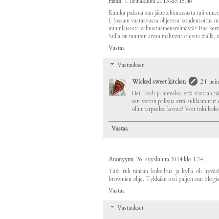
Heidi
1. heinäkuuta 2013 klo 15.46
Kuinka paksua sun jäätetelömassasta tuli ennen 
(. Jossain vastaavassa ohjeessa kondensoitua m
muunlaisesta valmistusmenetelmästä? Ens kerral
Sulla on muuten aivan mahtavia ohjeita täällä, s
Vastaa
Vastaukset
Wicked sweet kitchen
24. hei
Hei Heidi ja anteeksi että vastaan n
sen verran paksua että suklaamurut e
ollut tarpeeksi kovaa? Voit toki kokei
Vastaa
Anonyymi
26. syyskuuta 2014 klo 1.24
Tätä tuli tänään kokeiltua ja kyllä oli hyv
brownien ohje. Tykkään tosi paljon sun blogist
Vastaa
Vastaukset