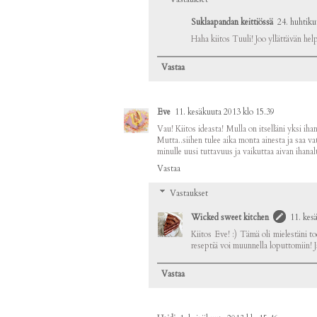
Suklaapandan keittiössä
24. huhtiku
Haha kiitos Tuuli! Joo yllättävän help
Vastaa
Eve
11. kesäkuuta 2013 klo 15.39
Vau! Kiitos ideasta! Mulla on itselläni yksi iha
Mutta..siihen tulee aika monta ainesta ja saa v
minulle uusi tuttavuus ja vaikuttaa aivan ihanal
Vastaa
Vastaukset
Wicked sweet kitchen
11. kes
Kiitos Eve! :) Tämä oli mielestäni tod
reseptiä voi muunnella loputtomiin! 
Vastaa