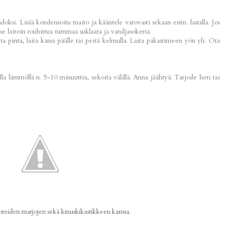
si. Lisää kondensoitu maito ja kääntele varovasti sekaan esim. lastalla. Jos
tse laitoin rouhittua tummaa suklaata ja vaniljasokeria.
a pinta, laita kansi päälle tai peitä kelmulla. Laita pakastimeen yön yli. Ota
lla lämmöllä n. 5-10 minuuttia, sekoita välillä. Anna jäähtyä. Tarjoile heti tai
.
uoreiden marjojen sekä kinuskikastikkeen kanssa.