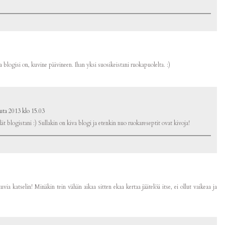
a blogisi on, kuvine päivineen. Ihan yksi suosikeistani ruokapuolelta. :)
uta 2013 klo 15.03
dät blogistani :) Sullakin on kiva blogi ja etenkin nuo ruokareseptit ovat kivoja!
ia katselin! Minäkin tein vähän aikaa sitten ekaa kertaa jäätelöä itse, ei ollut vaikeaa ja