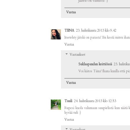
jäätelö on valmista! :)
Vastaa
TIINA
23. huhtikuuta 2013 klo 9.42
Itsetehty jätski on parasta! En kestä miten ihan
Vastaa
Vastaukset
Suklaapandan keittiössä
23. huhtiku
Voi kiitos Tiina! Ihana kuulla että pi
Vastaa
Tuuli
24. huhtikuuta 2013 klo 12.53
Rupesi kuola valumaan suupielistä kun näitä kuv
hyvää tuli :)
Vastaa
Vastaukset