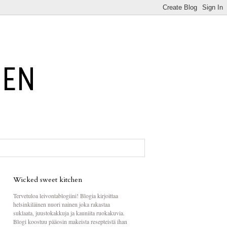
Wicked sweet kitchen
Tervetuloa leivontablogiini! Blogia kirjoittaa
helsinkiläinen nuori nainen joka rakastaa
suklaata, juustokakkuja ja kauniita ruokakuvia.
Blogi koostuu pääosin makeista resepteistä ihan