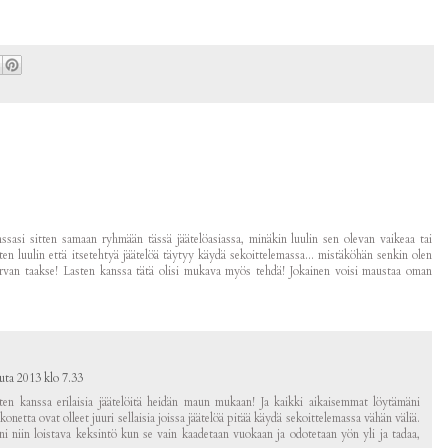
ssasi sitten samaan ryhmään tässä jäätelöasiassa, minäkin luulin sen olevan vaikeaa tai
ten luulin että itsetehtyä jäätelöä täytyy käydä sekoittelemassa... mistäköhän senkin olen
orvan taakse! Lasten kanssa tätä olisi mukava myös tehdä! Jokainen voisi maustaa oman
uta 2013 klo 7.33
ten kanssa erilaisia jäätelöitä heidän maun mukaan! Ja kaikki aikaisemmat löytämäni
lökonetta ovat olleet juuri sellaisia joissa jäätelöä pitää käydä sekoittelemassa vähän väliä.
i niin loistava keksintö kun se vain kaadetaan vuokaan ja odotetaan yön yli ja tadaa,