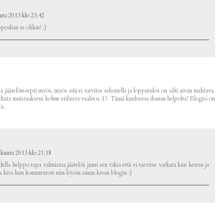
uta 2013 klo 23.42
poahan se olikin! :)
na jäätelöresepti myös, myös sitä ei tarvitse sekoitella ja lopputulos on silti aivan mahtava.
atkata muistaakseni kolme erilaista vaahtoa :D. Tämä kuulostaa ihanan helpolta! Blogisi on
ta.
äkuuta 2013 klo 21.18
ella helppo tapa valmistaa jäätelöä juuri sen takia että ei tarvitse vatkata kun kerran ja
Ja kiva kun kommentoit niin löysin sinun kivan blogin :)