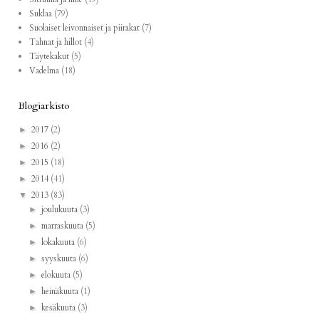
Suklaa
(79)
Suolaiset leivonnaiset ja piirakat
(7)
Tahnat ja hillot
(4)
Täytekakut
(5)
Vadelma
(18)
Blogiarkisto
2017
(2)
►
2016
(2)
►
2015
(18)
►
2014
(41)
►
2013
(83)
▼
joulukuuta
(3)
►
marraskuuta
(5)
►
lokakuuta
(6)
►
syyskuuta
(6)
►
elokuuta
(5)
►
heinäkuuta
(1)
►
kesäkuuta
(3)
►