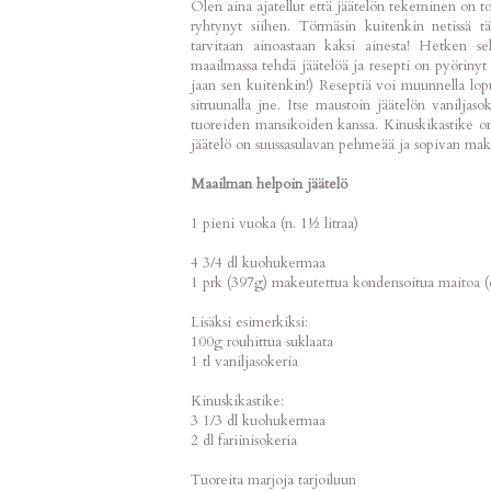
Olen aina ajatellut että jäätelön tekeminen on t
ryhtynyt siihen. Törmäsin kuitenkin netissä tä
tarvitaan ainoastaan kaksi ainesta! Hetken s
maailmassa tehdä jäätelöä ja resepti on pyörinyt 
jaan sen kuitenkin!) Reseptiä voi muunnella lopu
sitruunalla jne. Itse maustoin jäätelön vaniljaso
tuoreiden mansikoiden kanssa. Kinuskikastike on
jäätelö on suussasulavan pehmeää ja sopivan mak
Maailman helpoin jäätelö
1 pieni vuoka (n. 1½ litraa)
4 3/4 dl kuohukermaa
1 prk (397g) makeutettua kondensoitua maitoa (e
Lisäksi esimerkiksi:
100g rouhittua suklaata
1 tl vaniljasokeria
Kinuskikastike:
3 1/3 dl kuohukermaa
2 dl fariinisokeria
Tuoreita marjoja tarjoiluun