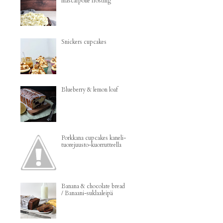
mascarpone frosting
Snickers cupcakes
Blueberry & lemon loaf
Porkkana cupcakes kaneli-
tuorejuusto-kuorrutteella
Banana & chocolate bread
/ Banaani-suklaaleipä