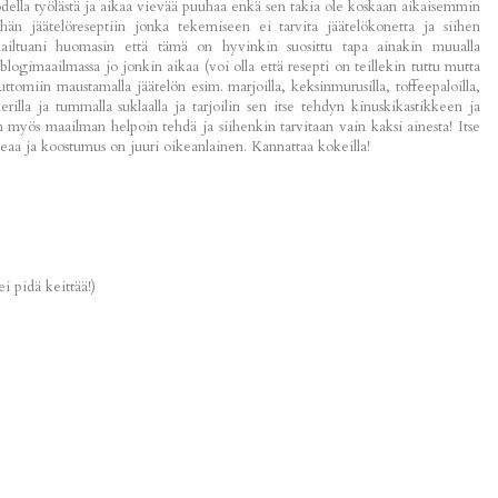
odella työlästä ja aikaa vievää puuhaa enkä sen takia ole koskaan aikaisemmin
hän jäätelöreseptiin jonka tekemiseen ei tarvita jäätelökonetta ja siihen
elailtuani huomasin että tämä on hyvinkin suosittu tapa ainakin muualla
blogimaailmassa jo jonkin aikaa (voi olla että resepti on teillekin tuttu mutta
ttomiin maustamalla jäätelön esim. marjoilla, keksinmurusilla, toffeepaloilla,
kerilla ja tummalla suklaalla ja tarjoilin sen itse tehdyn kinuskikastikkeen ja
 myös maailman helpoin tehdä ja siihenkin tarvitaan vain kaksi ainesta! Itse
eaa ja koostumus on juuri oikeanlainen. Kannattaa kokeilla!
i pidä keittää!)