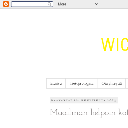
Etusivu
Tietoja blogista
Ota yhteyttä
maanantai 22. huhtikuuta 2013
Maailman helpoin koti