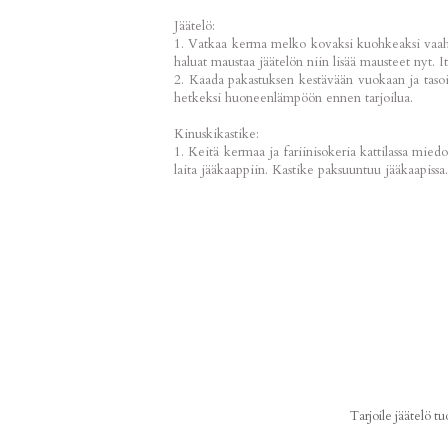
Jäätelö:
1. Vatkaa kerma melko kovaksi kuohkeaksi vaahdok
haluat maustaa jäätelön niin lisää mausteet nyt. I
2. Kaada pakastuksen kestävään vuokaan ja tasoit
hetkeksi huoneenlämpöön ennen tarjoilua.
Kinuskikastike:
1. Keitä kermaa ja fariinisokeria kattilassa miedo
laita jääkaappiin. Kastike paksuuntuu jääkaapissa
Tarjoile jäätelö t