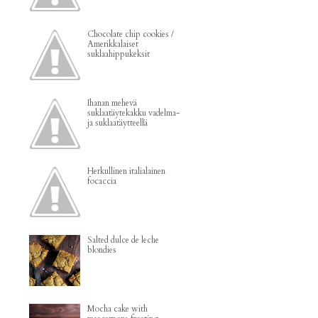
Chocolate chip cookies /
Amerikkalaiset
suklaahippukeksit
Ihanan mehevä
suklaatäytekakku vadelma-
ja suklaatäytteellä
Herkullinen italialainen
focaccia
Salted dulce de leche
blondies
Mocha cake with