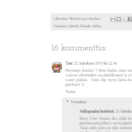
Lähettänyt
Wicked sweet kitchen
Tunnisteet:
Jäätelö
,
Kinuski
,
Suklaa
16 kommenttia:
Taru
22. huhtikuuta 2013 klo 22.46
Näyttääpä ihanalta! :) Minä kuulun sinun kan
vaativan vähintäänkin sen jäätelökoneen! Ja sit
saanut päähäni... Tämä ohje täytyy laittaa k
jäätelönsä! :D
Vastaa
Vastaukset
Suklaapandan keittiössä
23. huhtiku
Kiitos Taru! Hauska idea tehdä las
jäätelöreseptit joihin ei tarvita jääte
Tämä onkin juuri sen takia mielestän