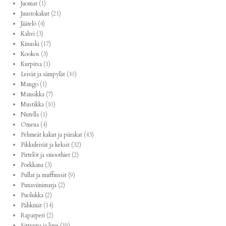
Juomat
(1)
Juustokakut
(21)
Jäätelö
(4)
Kahvi
(3)
Kinuski
(17)
Kookos
(3)
Kurpitsa
(1)
Leivät ja sämpylät
(10)
Mango
(1)
Mansikka
(7)
Mustikka
(10)
Nutella
(1)
Omena
(4)
Pehmeät kakut ja piirakat
(43)
Pikkuleivät ja keksit
(32)
Pirtelöt ja smoothiet
(2)
Porkkana
(3)
Pullat ja muffinssit
(9)
Punaviinimarja
(2)
Puolukka
(2)
Pähkinät
(14)
Raparperi
(2)
Sitruuna ja lime
(19)