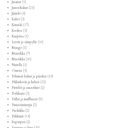
Juomat
(1)
Juustokakut
(21)
Jäätelö
(4)
Kahvi
(3)
Kinuski
(17)
Kookos
(3)
Kurpitsa
(1)
Leivät ja sämpylät
(10)
Mango
(1)
Mansikka
(7)
Mustikka
(10)
Nutella
(1)
Omena
(4)
Pehmeät kakut ja piirakat
(43)
Pikkuleivät ja keksit
(32)
Pirtelöt ja smoothiet
(2)
Porkkana
(3)
Pullat ja muffinssit
(9)
Punaviinimarja
(2)
Puolukka
(2)
Pähkinät
(14)
Raparperi
(2)
Sitruuna ja lime
(19)