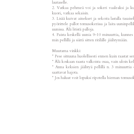
lautaselle.
2. Vatkaa pehmeä voi ja sokeri vaaleaksi ja k
kuori, vatkaa sekaisin.
3. Lisää kuivat ainekset ja sekoita lastalla tasaise
pyörittele pallot tomusokerissa ja laita uuninpelli
uunissa. Älä litistä palloja.
4. Paista keskellä uunia 9-10 minuuttia, kunnes
min pellillä ja siirrä sitten ritilälle jäähtymään.
Muutama vinkki:
* Pese sitruuna huolellisesti ennen kuin raastat s
* Älä koskaan raasta valkoista osaa, vain uloin kel
* Anna keksien jäähtyä pellillä n. 3 minuuttia en
saattavat hajota.
* Jos haluat voit lopuksi ripotella hieman tomusok