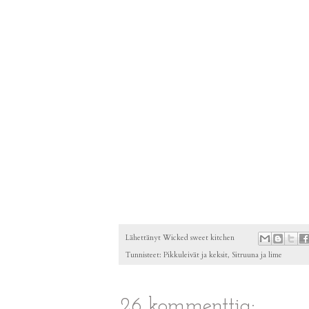
Lähettänyt
Wicked sweet kitchen
Tunnisteet:
Pikkuleivät ja keksit
,
Sitruuna ja lime
26 kommenttia: