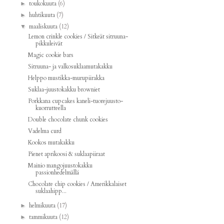
toukokuuta
(6)
►
huhtikuuta
(7)
►
maaliskuuta
(12)
▼
Lemon crinkle cookies / Sitkeät sitruuna-
pikkuleivät
Magic cookie bars
Sitruuna- ja valkosuklaamutakakku
Helppo mustikka-murupiirakka
Suklaa-juustokakku browniet
Porkkana cupcakes kaneli-tuorejuusto-
kuorrutteella
Double chocolate chunk cookies
Vadelma curd
Kookos mutakakku
Pienet aprikoosi & suklaapiiraat
Mainio mangojuustokakku
passionhedelmällä
Chocolate chip cookies / Amerikkalaiset
suklaahipp...
helmikuuta
(17)
►
tammikuuta
(12)
►