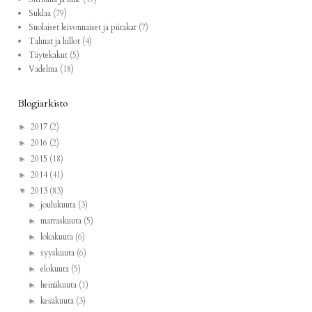
Suklaa
(79)
Suolaiset leivonnaiset ja piirakat
(7)
Tahnat ja hillot
(4)
Täytekakut
(5)
Vadelma
(18)
Blogiarkisto
2017
(2)
►
2016
(2)
►
2015
(18)
►
2014
(41)
►
2013
(83)
▼
joulukuuta
(3)
►
marraskuuta
(5)
►
lokakuuta
(6)
►
syyskuuta
(6)
►
elokuuta
(5)
►
heinäkuuta
(1)
►
kesäkuuta
(3)
►