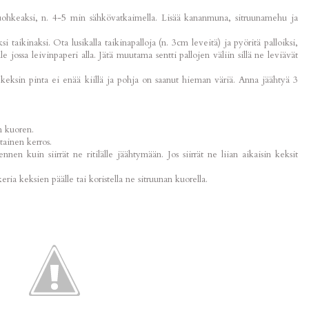
uohkeaksi, n. 4-5 min sähkövatkaimella. Lisää kananmuna, sitruunamehu ja
ksi taikinaksi. Ota lusikalla taikinapalloja (n. 3cm leveitä) ja pyöritä palloiksi,
lle jossa leivinpaperi alla. Jätä muutama sentti pallojen väliin sillä ne leviävät
 keksin pinta ei enää kiillä ja pohja on saanut hieman väriä. Anna jäähtyä 3
en kuoren.
tainen kerros.
nen kuin siirrät ne ritilälle jäähtymään. Jos siirrät ne liian aikaisin keksit
eria keksien päälle tai koristella ne sitruunan kuorella.