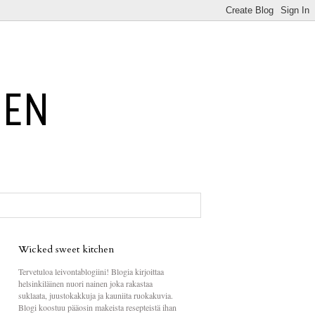
Wicked sweet kitchen
Tervetuloa leivontablogiini! Blogia kirjoittaa
helsinkiläinen nuori nainen joka rakastaa
suklaata, juustokakkuja ja kauniita ruokakuvia.
Blogi koostuu pääosin makeista resepteistä ihan