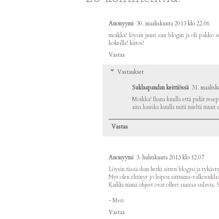
Anonyymi
30. maaliskuuta 2013 klo 22.06
moikka! löysin juuri sun blogin ja oli pakko se
kokeilla! kiitos!
Vastaa
Vastaukset
Suklaapandan keittiössä
31. maalisk
Moikka! Ihana kuulla että pidät resept
aina hauska kuulla mitä mieltä muut o
Vastaa
Anonyymi
3. huhtikuuta 2013 klo 12.07
Löysin tässä ihan hetki sitten blogisi ja tykäst
Nyt olen ehtinyt jo leipoa sitruuna-valkosukla
Kaikki nämä ohjeet ovat olleet suussa sulavia. S
- Meri
Vastaa