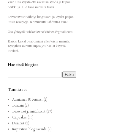
vaan siitä syystä että rakastan syödä ja leipoa
herkkuja. Lue lisää minusta
täällä
.
Toivottavasti viihdyt blogissani ja löydät paljon
uusia reseptejä. Kommentti ilahduttaa aina!
Ota yhteyttä: wickedsweetkitchen@gmail.com
Kaikki kuvat ovat omiani ellei toisin mainita.
Kysythän minulta lupaa jos haluat käyttää
kuviani.
Hae tästä blogista
Tunnisteet
Aamiainen & brunssi
(2)
Banaani
(2)
Browniet ja mutakakut
(27)
Cupcakes
(13)
Donitsit
(2)
Inspiration blog awards
(2)