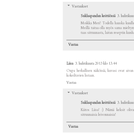
Vastaukset
Suklaapandan keittiössä
3. huhtikuu
Moikka Meri! Todella hauska kuulla e
Meillä taitaa olla myös sama mieltymys
taas sitruunasta, laitan reseptin kun
Vastaa
Liisa
3. huhtikuuta 2013 klo 13.44
Onpa herkullisen näköisiä, kuvasi ovat aivan
kokeiltavien listaan.
Vastaa
Vastaukset
Suklaapandan keittiössä
3. huhtikuu
Kiitos Liisa! :) Nämä keksit oliva
sitruunaisia leivonnaisia!
Vastaa