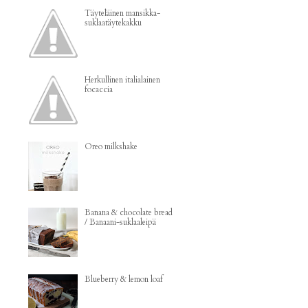
Täyteläinen mansikka-
suklaatäytekakku
Herkullinen italialainen
focaccia
Oreo milkshake
Banana & chocolate bread
/ Banaani-suklaaleipä
Blueberry & lemon loaf