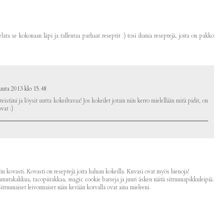
lata se kokonaan läpi ja tallentaa parhaat reseptit :) tosi ihania reseptejä, joita on pakko
uuta 2013 klo 15.48
eistäni ja löysit uutta kokeiltavaa! Jos kokeilet jotain niin kerro mielellään mitä pidit, on
vat :)
yin kovasti. Kovasti on reseptejä joita haluan kokeilla. Kuvasi ovat myös hienoja!
amutakakkua, tacopiirakkaa, magic cookie barseja ja juuri äsken näitä sitruunapikkuleipiä.
itruunaiset leivonnaiset näin kevään korvalla ovat aina mieleeni.