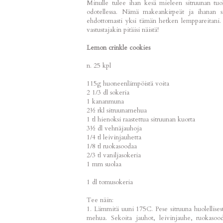
Minulle tulee ihan kesä mieleen sitruunan tuok
odotellessa. Nämä makeankirpeät ja ihanan si
ehdottomasti yksi tämän hetken lemppareitani. V
vastustajakin pitäisi näistä!
Lemon crinkle cookies
n. 25 kpl
115g huoneenlämpöistä voita
2 1/3 dl sokeria
1 kananmuna
2½ rkl sitruunamehua
1 tl hienoksi raastettua sitruunan kuorta
3½ dl vehnäjauhoja
1/4 tl leivinjauhetta
1/8 tl ruokasoodaa
2/3 tl vaniljasokeria
1 mm suolaa
1 dl tomusokeria
Tee näin:
1. Lämmitä uuni 175C. Pese sitruuna huolellisest
mehua. Sekoita jauhot, leivinjauhe, ruokasooda