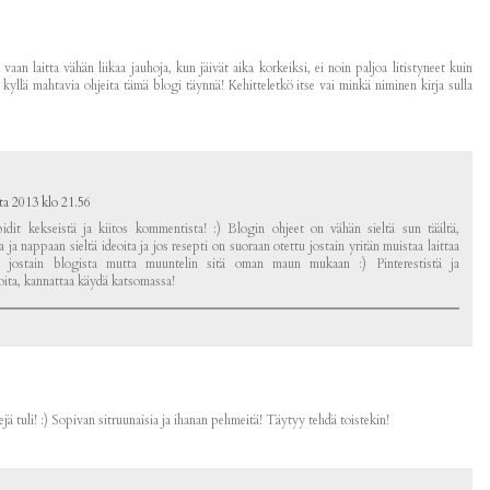
n vaan laitta vähän liikaa jauhoja, kun jäivät aika korkeiksi, ei noin paljoa litistyneet kuin
 kyllä mahtavia ohjeita tämä blogi täynnä! Kehitteletkö itse vai minkä niminen kirja sulla
ta 2013 klo 21.56
idit kekseistä ja kiitos kommentista! :) Blogin ohjeet on vähän sieltä sun täältä,
a nappaan sieltä ideoita ja jos resepti on suoraan otettu jostain yritän muistaa laittaa
li jostain blogista mutta muuntelin sitä oman maun mukaan :) Pinterestistä ja
ita, kannattaa käydä katsomassa!
ejä tuli! :) Sopivan sitruunaisia ja ihanan pehmeitä! Täytyy tehdä toistekin!