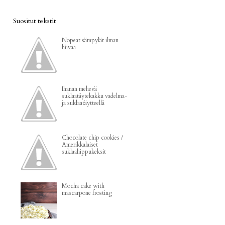
Suositut tekstit
Nopeat sämpylät ilman
hiivaa
Ihanan mehevä
suklaatäytekakku vadelma-
ja suklaatäytteellä
Chocolate chip cookies /
Amerikkalaiset
suklaahippukeksit
Mocha cake with
mascarpone frosting