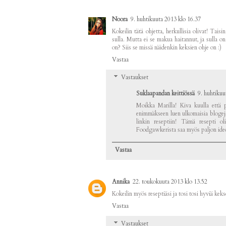
Noora
9. huhtikuuta 2013 klo 16.37
Kokeilin tätä ohjetta, herkullisia olivat! Taisi
sulla. Mutta ei se makua haitannut, ja sulla on
on? Siis se missä näidenkin keksien ohje on :)
Vastaa
Vastaukset
Suklaapandan keittiössä
9. huhtikuu
Moikka Marilla! Kiva kuulla että p
enimmäkseen luen ulkomaisia blogeja j
linkin reseptiin! Tämä resepti o
Foodgawkerista saa myös paljon ideo
Vastaa
Annika
22. toukokuuta 2013 klo 13.52
Kokeilin myös reseptiäsi ja tosi tosi hyviä keks
Vastaa
Vastaukset