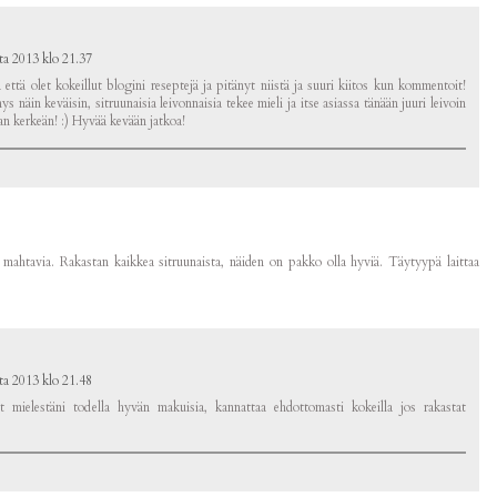
ta 2013 klo 21.37
ttä olet kokeillut blogini reseptejä ja pitänyt niistä ja suuri kiitos kun kommentoit!
 näin keväisin, sitruunaisia leivonnaisia tekee mieli ja itse asiassa tänään juuri leivoin
han kerkeän! :) Hyvää kevään jatkoa!
 mahtavia. Rakastan kaikkea sitruunaista, näiden on pakko olla hyviä. Täytyypä laittaa
ta 2013 klo 21.48
t mielestäni todella hyvän makuisia, kannattaa ehdottomasti kokeilla jos rakastat