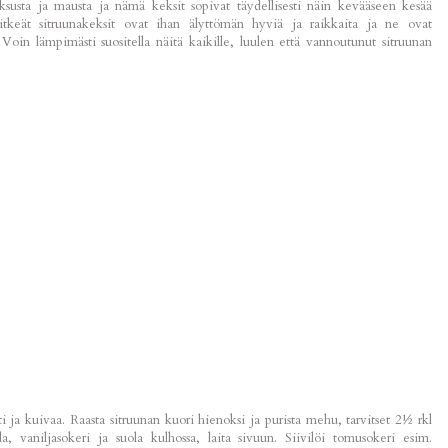
susta ja mausta ja nämä keksit sopivat täydellisesti näin kevääseen kesää
tkeät sitruunakeksit ovat ihan älyttömän hyviä ja raikkaita ja ne ovat
oin lämpimästi suositella näitä kaikille, luulen että vannoutunut sitruunan
i ja kuivaa. Raasta sitruunan kuori hienoksi ja purista mehu, tarvitset 2½ rkl
, vaniljasokeri ja suola kulhossa, laita sivuun. Siivilöi tomusokeri esim.