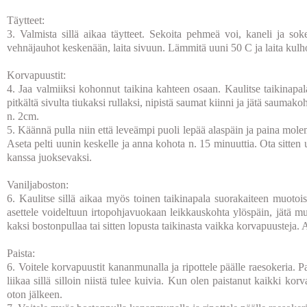
Täytteet:
3. Valmista sillä aikaa täytteet. Sekoita pehmeä voi, kaneli ja soke
vehnäjauhot keskenään, laita sivuun. Lämmitä uuni 50 C ja laita kulho
Korvapuustit:
4. Jaa valmiiksi kohonnut taikina kahteen osaan. Kaulitse taikinapal
pitkältä sivulta tiukaksi rullaksi, nipistä saumat kiinni ja jätä saumak
n. 2cm.
5. Käännä pulla niin että leveämpi puoli lepää alaspäin ja paina molem
Aseta pelti uunin keskelle ja anna kohota n. 15 minuuttia. Ota sitten 
kanssa juoksevaksi.
Vaniljaboston:
6. Kaulitse sillä aikaa myös toinen taikinapala suorakaiteen muotoisek
asettele voideltuun irtopohjavuokaan leikkauskohta ylöspäin, jätä mu
kaksi bostonpullaa tai sitten lopusta taikinasta vaikka korvapuusteja. 
Paista:
6. Voitele korvapuustit kananmunalla ja ripottele päälle raesokeria. P
liikaa sillä silloin niistä tulee kuivia. Kun olen paistanut kaikki ko
oton jälkeen.