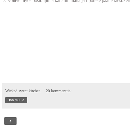
7. Voitele myös bostonpulla kananmunalla ja ripottele päälle raesokeri
Wicked sweet kitchen
20 kommenttia:
Jaa muille
‹