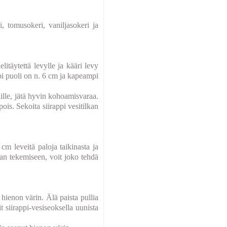
i, tomusokeri, vaniljasokeri ja
itäytettä levylle ja kääri levy
ämpi puoli on n. 6 cm ja kapeampi
lille, jätä hyvin kohoamisvaraa.
ois. Sekoita siirappi vesitilkan
 cm leveitä paloja taikinasta ja
lan tekemiseen, voit joko tehdä
 hienon värin. Älä paista pullia
t siirappi-vesiseoksella uunista