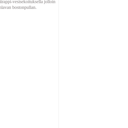
irappi-vesisekoituksella jolloin
uhlavan bostonpullan.