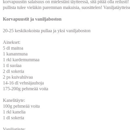
korvapuustin salaisuus on mielestäni täytteessä, sitä pitää olla reilust
pullista tulee vieläkin paremman makuisia, suosittelen! Vaniljatäyttei
Korvapuustit ja vaniljaboston
20-25 keskikokoista pullaa ja yksi vaniljaboston
Ainekset:
5 dl maitoa
1 kananmuna
1 rkl kardemummaa
1 tl suolaa
2 dl sokeria
2 ps kuivahiivaa
14-16 dl vehnäjauhoja
175-200g pehmeää voita
Kanelitäyte:
100g pehmeää voita
1 rkl kanelia
1 dl sokeria
Vaniljatäyte: