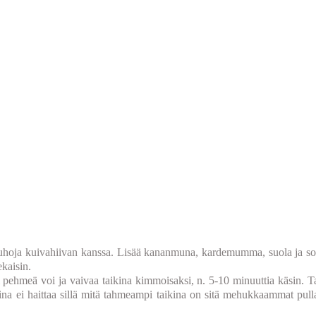
jauhoja kuivahiivan kanssa. Lisää kananmuna, kardemumma, suola ja s
ekaisin.
si pehmeä voi ja vaivaa taikina kimmoisaksi, n. 5-10 minuuttia käsin. T
ina ei haittaa sillä mitä tahmeampi taikina on sitä mehukkaammat pullat.