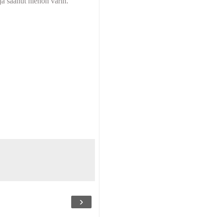
 ja saanut hienon värin.
›