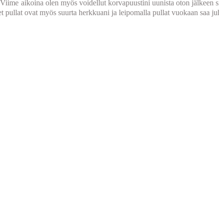
i! Viime aikoina olen myös voidellut korvapuustini uunista oton jälkeen si
set pullat ovat myös suurta herkkuani ja leipomalla pullat vuokaan saa j