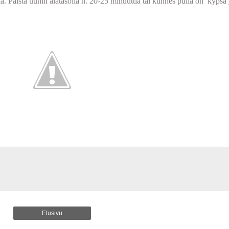
a. Paista uunin alatasolla n. 20-25 minuuttia tai kunnes pulla on kypsä
Etusivu