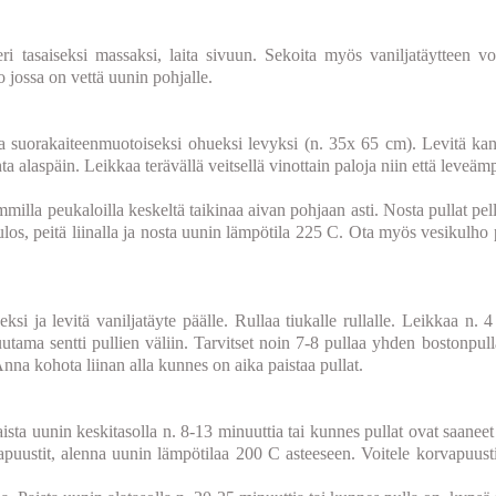
ri tasaiseksi massaksi, laita sivuun. Sekoita myös vaniljatäytteen vo
 jossa on vettä uunin pohjalle.
a suorakaiteenmuotoiseksi ohueksi levyksi (n. 35x 65 cm). Levitä kanel
ohta alaspäin. Leikkaa terävällä veitsellä vinottain paloja niin että leve
milla peukaloilla keskeltä taikinaa aivan pohjaan asti. Nosta pullat pel
ulos, peitä liinalla ja nosta uunin lämpötila 225 C. Ota myös vesikulho p
si ja levitä vaniljatäyte päälle. Rullaa tiukalle rullalle. Leikkaa n. 4
utama sentti pullien väliin. Tarvitset noin 7-8 pullaa yhden bostonpul
Anna kohota liinan alla kunnes on aika paistaa pullat.
aista uunin keskitasolla n. 8-13 minuuttia tai kunnes pullat ovat saaneet
rvapuustit, alenna uunin lämpötilaa 200 C asteeseen. Voitele korvapuusti