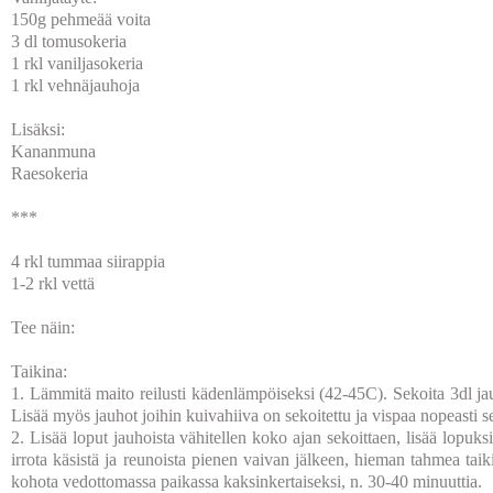
150g pehmeää voita
3 dl tomusokeria
1 rkl vaniljasokeria
1 rkl vehnäjauhoja
Lisäksi:
Kananmuna
Raesokeria
***
4 rkl tummaa siirappia
1-2 rkl vettä
Tee näin:
Taikina:
1. Lämmitä maito reilusti kädenlämpöiseksi (42-45C). Sekoita 3dl 
Lisää myös jauhot joihin kuivahiiva on sekoitettu ja vispaa nopeasti s
2. Lisää loput jauhoista vähitellen koko ajan sekoittaen, lisää lopuk
irrota käsistä ja reunoista pienen vaivan jälkeen, hieman tahmea taik
kohota vedottomassa paikassa kaksinkertaiseksi, n. 30-40 minuuttia.