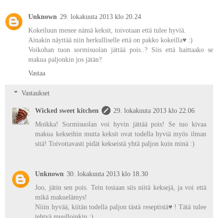
Unknown
29. lokakuuta 2013 klo 20.24
Kokeiluun menee nämä keksit, toivotaan että tulee hyviä.
Ainakin näyttää niin herkulliselle että on pakko kokeilla♥ :)
Voikohan tuon sormisuolan jättää pois..? Siis että haittaako se
makua paljonkin jos jätän?
Vastaa
Vastaukset
Wicked sweet kitchen
29. lokakuuta 2013 klo 22.06
Moikka! Sormisuolan voi hyvin jättää pois! Se tuo kivaa
makua kekseihin mutta keksit ovat todella hyviä myös ilman
sitä! Toivottavasti pidät kekseistä yhtä paljon kuin minä :)
Unknown
30. lokakuuta 2013 klo 18.30
Joo, jätin sen pois. Tein tosiaan siis niitä keksejä, ja voi että
mikä makuelämys!
Niiin hyvää, kiitän todella paljon tästä reseptistä♥ ! Tätä tulee
tehtyä muulloinkin :)