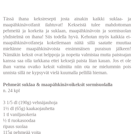
Tässä ihana keksiresepti josta ainakin kaikki suklaa- ja
maapähkinävoifanit ilahtuvat! Kekseistä tulee mahdottoman
pehmeitä ja korkeita ja suklaan, maapähkinävoin ja sormisuolan
yhdistelmä on ihana! Siis todella hyvä. Kehotan myös kaikkia ei-
maapähkinävoifaneja kokeilemaan näitä sillä saatatte muuttaa
mieltänne maapähkinävoista ensimmäisen puraisun jälkeen!
Nämäkin keksit ovat helppoja ja nopeita valmistaa mutta paistoajan
kanssa saa olla tarkkana ettei keksejä paista liian kauan. Jos et ole
ihan varma ovatko keksit valmiita niin ota ne mielummin pois
unnista sillä ne kypsyvät vielä kuumalla pellillä hieman.
Pehmeät suklaa & maapähkinävoikeksit sormisuolalla
n. 24 kpl
3 1/5 dl (190g) vehnäjauhoja
1½ dl (65g) kaakaojauhetta
1 tl vaniljasokeria
½ tl ruokasoodaa
ripaus suolaa
115g pehmeää voita