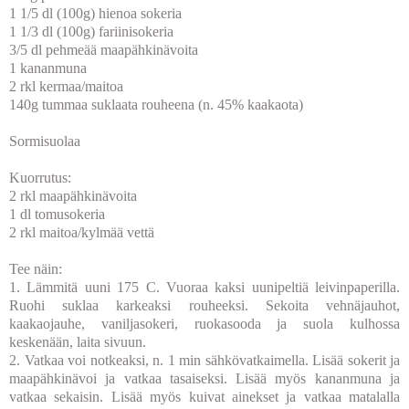
1 1/5 dl (100g) hienoa sokeria
1 1/3 dl (100g) fariinisokeria
3/5 dl pehmeää maapähkinävoita
1 kananmuna
2 rkl kermaa/maitoa
140g tummaa suklaata rouheena (n. 45% kaakaota)
Sormisuolaa
Kuorrutus:
2 rkl maapähkinävoita
1 dl tomusokeria
2 rkl maitoa/kylmää vettä
Tee näin:
1. Lämmitä uuni 175 C. Vuoraa kaksi uunipeltiä leivinpaperilla.
Ruohi suklaa karkeaksi rouheeksi. Sekoita vehnäjauhot,
kaakaojauhe, vaniljasokeri, ruokasooda ja suola kulhossa
keskenään, laita sivuun.
2. Vatkaa voi notkeaksi, n. 1 min sähkövatkaimella. Lisää sokerit ja
maapähkinävoi ja vatkaa tasaiseksi. Lisää myös kananmuna ja
vatkaa sekaisin. Lisää myös kuivat ainekset ja vatkaa matalalla