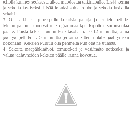
teholla kunnes seoksesta alkaa muodostua taikinapallo. Lisää kerma
ja sekoita tasaiseksi. Lisää lopuksi suklaarouhe ja sekoita lusikalla
sekaisin.
3. Ota taikinasta pingispallonkokoisia palloja ja asettele pellille.
Minun palloni painoivat n. 35 grammaa kpl. Ripottele sormisuolaa
päälle. Paista keksejä uunin keskitasolla n. 10-12 minuuttia, anna
jäähtyä pellillä n. 5 minuuttia ja siirrä sitten ritilälle jäähtymään
kokonaan. Keksien kuuluu olla pehmeitä kun otat ne uunista.
4. Sekoita maapähkinävoi, tomusokeri ja vesi/maito notkeaksi ja
valuta jäähtyneiden keksien päälle. Anna kovettua.